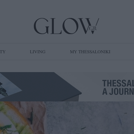
TY
LIVING
MY THESSALONIKI