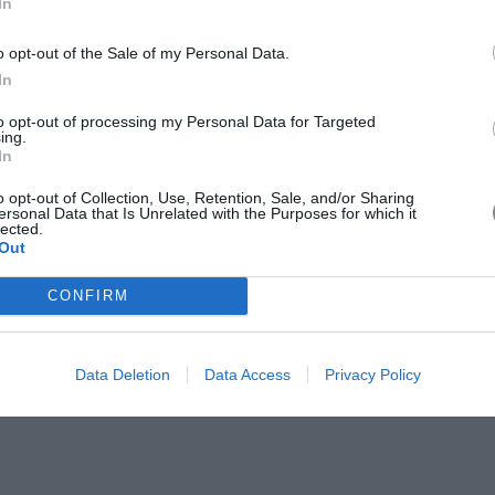
In
 ελαιόλαδο, για το τηγάνι
o opt-out of the Sale of my Personal Data.
In
to opt-out of processing my Personal Data for Targeted
ing.
In
o opt-out of Collection, Use, Retention, Sale, and/or Sharing
ersonal Data that Is Unrelated with the Purposes for which it
τικοβούτυρο
lected.
Out
CONFIRM
Data Deletion
Data Access
Privacy Policy