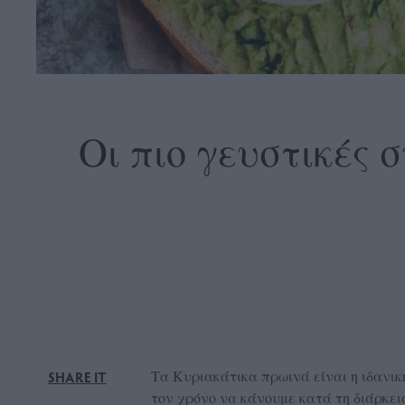
OLLOW
S
Οι πιο γευστικές 
ABOUT
CONTACT
GLOW
NEWSLETTER
ΣΗΜΕΙΑ
ΔΙΑΝΟΜΗΣ
DVERTISE
Τα Κυριακάτικα πρωινά είναι η ιδανικ
SHARE IT
ITEMAP
τον χρόνο να κάνουμε κατά τη διάρκει