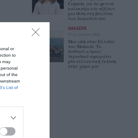
Coppola για το φετινό
καλοκαίρι και αξίζουν
μια θέση στη βαλίτσα
των διακοπών σας
MAGAZINE
07 Αυγούστου 2026
Μια ωδή στην Ελλάδα
του Monocle: Το
sonal or
διεθνούς κύρους
ection to
περιοδικό αφιερώνει
μία συλλεκτική έκδοση
ou may
στην χώρα μας
 personal
out of the
 downstream
B’s List of