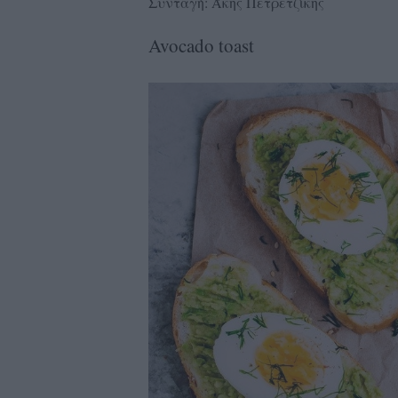
Συνταγή: Άκης Πετρετζίκης
Avocado toast