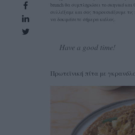
brunch θα συμπληρώσει το σκηνικό και 
UBSCRIPTIONS
συλλέξαμε και σας παρουσιάζουμε τις 
GLOW
να δοκιμάσετε σήμερα κιόλας.
IVING
0
ρόνια
Have a good time!
NEW
Πρωτεϊνική πίτα με γκρανόλ
ISSUE
ροι
ρήσης
ολιτική
πορρήτου