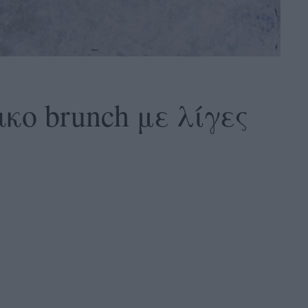
κο brunch με λίγες