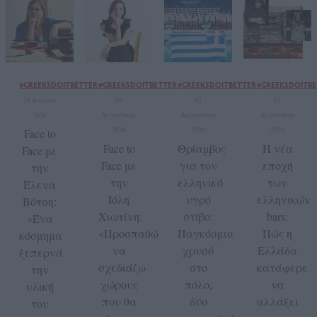
#GREEKSDOITBETTER
#GREEKSDOITBETTER
#GREEKSDOITBETTER
#GREEKSDOITBE
28 Ιουλίου
04
02
03
2026
Αυγούστου
Αυγούστου
Αυγούστου
2026
2026
2026
Face to
Face to
Θρίαμβος
Η νέα
Face με
Face με
για τον
εποχή
την
την
ελληνικό
των
Έλενα
Ιόλη
υγρό
ελληνικών
Βότση:
Χιωτίνη:
στίβο:
bars:
«Ένα
«Προσπαθώ
Παγκόσμιο
Πώς η
κόσμημα
να
χρυσό
Ελλάδα
ξεπερνά
σχεδιάζω
στο
κατάφερε
την
χώρους
πόλο,
να
υλική
που θα
δύο
αλλάξει
του