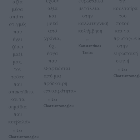
έχουν
ευρωπαϊκά
την
αξία
αξία
μετάλλια
κουλτούρα
μέσα
και
στην
του
από τις
μετά
καλλιτεχνική
ποτού
στιγμές
από
κολύμβηση
και να
που
χρόνια,
πρωταγωνι
έχει
by
όχι
στην
ζήσει
Konstantinos
έργα
Tanias
ευρωπαϊκή
μαζί
που
σκηνή
μας,
εξαρτώνται
τον
Eva
by
από μια
τρόπο
Chatziantonogl
πρόσκαιρη
που
επικαιρότητα»
αποκτήθηκε
και τα
Eva
by
σημάδια
Chatziantonoglou
που
κουβαλά»
Eva
by
Chatziantonoglou