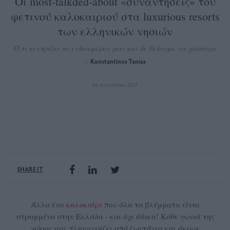
Οι most-talkded-about «συναντήσεις» του
φετινού καλοκαιριού στα luxurious resorts
των ελληνικών νησιών
Ό,τι κεντρίζει το ενδιαφέρον μας και δε θέλουμε να χάσουμε
Konstantinos Tanias
by
01 Αυγούστου 2025
SHARE IT
Άλλο ένα
καλοκαίρι
που όλα τα βλέμματα είναι
στραμμένα στην Ελλάδα - και όχι άδικα! Κάθε γωνιά της
χώρας μας πλημμυρίζει από ζωντάνια και άκρως