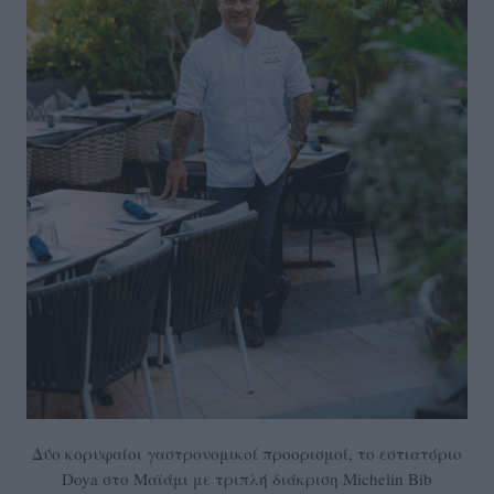
Δύο κορυφαίοι γαστρονομικοί προορισμοί, το εστιατόριο
Doya στο Μαϊάμι με τριπλή διάκριση Michelin Bib