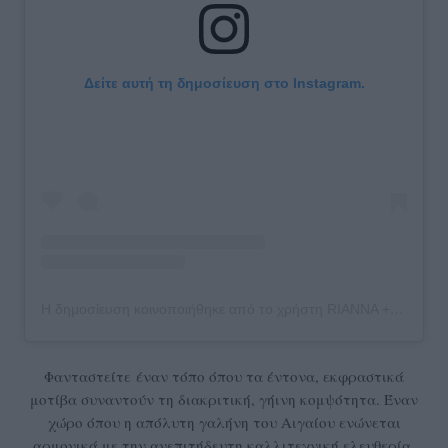
Δείτε αυτή τη δημοσίευση στο Instagram.
Η δημοσίευση κοινοποιήθηκε από το χρήστη RIANNA + NINA (@riannaandnina)
Φανταστείτε έναν τόπο όπου τα έντονα, εκφραστικά
μοτίβα συναντούν τη διακριτική, γήινη κομψότητα. Έναν
χώρο όπου η απόλυτη γαλήνη του Αιγαίου ενώνεται
αρμονικά με την ανεπιτήδευτη καλλιτεχνική ελευθερία.