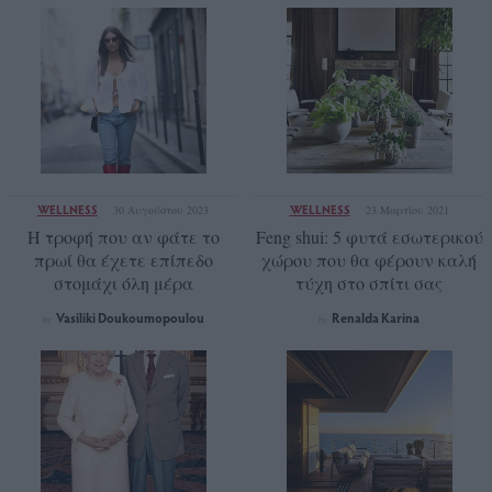
WELLNESS
WELLNESS
30 Αυγούστου 2023
23 Μαρτίου 2021
Η τροφή που αν φάτε το
Feng shui: 5 φυτά εσωτερικού
πρωί θα έχετε επίπεδο
χώρου που θα φέρουν καλή
στομάχι όλη μέρα
τύχη στο σπίτι σας
Vasiliki Doukoumopoulou
Renalda Karina
by
by