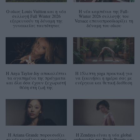
Ο οίκος Louis Vuitton και η νέα
Η νέα καμπάνια της Fall-
συλλογή Fall Winter 2026
Winter 2026 συλλογής του
εξερευνούν τη δύναμη της
Versace επαναπροσδιορίζει τη
γυναικείας ταυτότητας
δύναμη του οίκου
Η Anya Taylor-Joy αποκαλύπτει
Η 15λεπτη yoga πρακτική για
τα αγαπημένα της πράγματα
να ξεκινήσει η ημέρα σας με
και όλα όσα έχουν ξεχωριστή
ενέργεια και θετική διάθεση
θέση στη ζωή της
Η Ariana Grande παρουσιάζει
Η Zendaya είναι η νέα global
το νέο κεφάλαιο της καριέρας
ambassador της Prada Beauty και