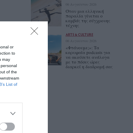
06 Αυγούστου 2026
Όταν μια ελληνική
παραλία γίνεται ο
καμβάς της σύγχρονης
τέχνης
ARTS & CULTURE
06 Αυγούστου 2026
sonal or
«Φτάνουμε;»: Τα
κορυφαία podcasts για
ection to
να ακούσετε ανάλογα
ou may
με το πόσες ώρες
 personal
διαρκεί η διαδρομή σας
out of the
 downstream
B’s List of