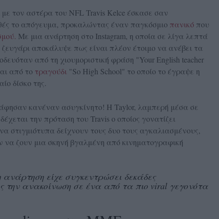
t με τον αστέρα του NFL Travis Kelce έσκασε σαν
θές το απόγευμα, προκαλώντας έναν παγκόσμιο
πανικό
που
σμού.
Με μια ανάρτηση στο Instagram, η οποία σε λίγα λεπτά
 ζευγάρι αποκάλυψε πως είναι πλέον έτοιμο να ανέβει τα
δευόταν από τη χιουμοριστική φράση "Your English teacher
 και από το
τραγούδι
"So High School" το οποίο το έγραψε η
ίο δίσκο της.
άφησαν κανέναν ασυγκίνητο! Η Taylor, λαμπερή μέσα σε
έχεται την πρόταση του Travis ο οποίος γονατίζει
να στιγμιότυπα δείχνουν τους δυο τους αγκαλιασμένους,
ν να ζουν μια σκηνή βγαλμένη από κινηματογραφική
η ανάρτηση είχε συγκεντρώσει δεκάδες
ς την ανακοίνωση σε ένα από τα πιο viral γεγονότα