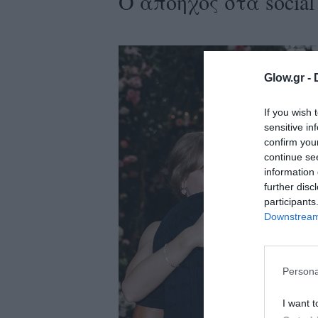
Ο απόηχος στα socia
ολιτική
ookies
αυτότητα
Glow.gr -
If you wish 
sensitive in
confirm you
continue se
information 
further disc
participants
Downstream 
Persona
I want t