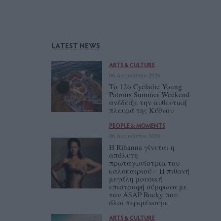
LATEST NEWS
ARTS & CULTURE
06 Αυγούστου 2026
Το 12ο Cycladic Young
Patrons Summer Weekend
ανέδειξε την αυθεντική
πλευρά της Κύθνου
PEOPLE & MOMENTS
06 Αυγούστου 2026
Η Rihanna γίνεται η
απόλυτη
πρωταγωνίστρια του
καλοκαιριού – Η πιθανή
μεγάλη μουσική
επιστροφή σύμφωνα με
τον A$AP Rocky που
όλοι περιμένουμε
ARTS & CULTURE