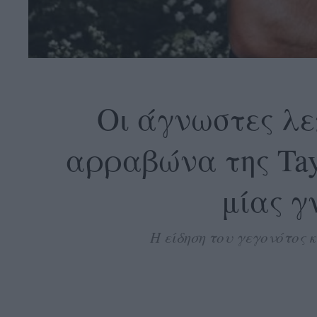
OLLOW
S
Οι άγνωστες λε
αρραβώνα της Taylo
ABOUT
CONTACT
μίας γ
GLOW
NEWSLETTER
Η είδηση του γεγονότος 
ΣΗΜΕΙΑ
ΔΙΑΝΟΜΗΣ
DVERTISE
ITEMAP