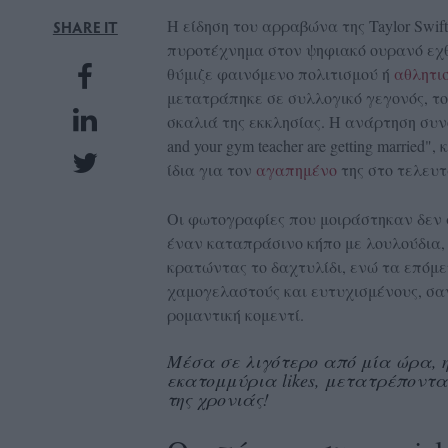
UBSCRIPTIONS
Η είδηση του αρραβώνα της Taylor Swif
SHARE IT
πυροτέχνημα στον ψηφιακό ουρανό εχ
GLOW
θύμιζε φαινόμενο πολιτισμού ή
αθλητι
IVING
μετατράπηκε σε συλλογικό γεγονός, το
0
σκαλιά της εκκλησίας. Η ανάρτηση συνο
ρόνια
and your gym teacher are getting married",
ίδια για τον
αγαπημένο
της στο τελευτα
NEW
Οι φωτογραφίες που μοιράστηκαν δεν 
έναν καταπράσινο κήπο με λουλούδια, δ
ISSUE
κρατώντας το δαχτυλίδι, ενώ τα επόμε
χαμογελαστούς και ευτυχισμένους, σα
ρομαντική κομεντί.
ροι
Μέσα σε λιγότερο από μία ώρα, 
εκατομμύρια likes, μετατρέποντα
ρήσης
της χρονιάς!
ολιτική
πορρήτου