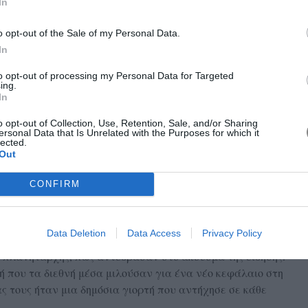
In
o opt-out of the Sale of my Personal Data.
In
to opt-out of processing my Personal Data for Targeted
Image Credits:
@taylorswift
ing.
In
social media έπαθαν blackout από τον θόρυβο που
m και το X (πρώην Twitter) κατακλύστηκαν από σχόλια,
o opt-out of Collection, Use, Retention, Sale, and/or Sharing
ersonal Data that Is Unrelated with the Purposes for which it
ενώ hashtags με το όνομά τους έγιναν trend σε παγκόσμιο
lected.
Out
ς με video, fan art και οργανωμένα online events, ενώ οι
ην ίδια ένταση, βλέποντας στο πρόσωπο του Kelce έναν
CONFIRM
όκληρες κουλτούρες, την αθλητική και τη μουσική.
 ζευγαριού τους συνεχάρηκαν, ενώ σε κάθε γεγονός που
Data Deletion
Data Access
Privacy Policy
ωτούσαν τους συνεντευξιαζόμενους, ανάμεσα τους οι
 ο πλανητάρχης, πως αντέδρασαν στο άκουσμα της είδησης.
 που τα διεθνή μέσα μιλούσαν για ένα νέο κεφάλαιο στη
 τους ήταν μια δημόσια γιορτή που αντήχησε σε κάθε