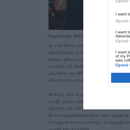
Opted 
I want t
Opted 
I want 
Image Credits: @taylorswift
Advertis
Opted 
Δεν θα ήταν υπερβολή να πούμε πως τα 
δημιούργησε η ανακοίνωση. Το Instagra
I want t
of my P
memes, gifs και αναρτήσεις θαυμαστών, 
was col
Opted 
επίπεδο. Οι Swifties γιόρτασαν το γεγονό
φίλαθλοι του NFL το υποδέχτηκαν με τ
αθλητή που κατάφερε να ενώσει δύο ολ
Φυσικά, όλοι οι φίλοι και γνωστοί του
έλαβε χώρα εχθές, οι δημοσιογράφοι ρ
αθλητές του US Open αλλά και ο ίδιος
Η ανατροφοδότηση ήταν τόσο εκρηκτική
σύγχρονη ποπ κουλτούρα. Ο αρραβώνας
γωνιά του πλανήτη.