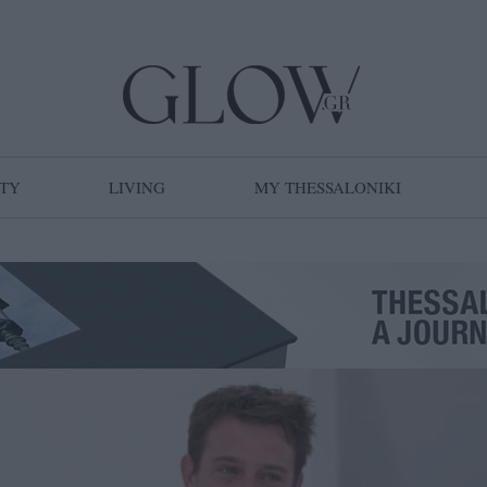
TY
LIVING
MY THESSALONIKI