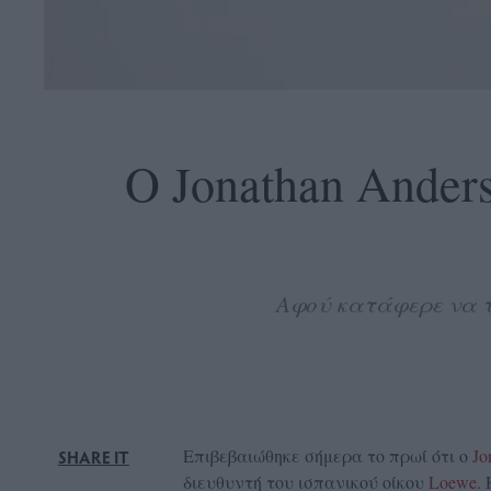
OLLOW
S
O Jonathan Ander
ABOUT
CONTACT
Αφού κατάφερε να τ
GLOW
NEWSLETTER
ΣΗΜΕΙΑ
ΔΙΑΝΟΜΗΣ
DVERTISE
Επιβεβαιώθηκε σήμερα το πρωί ότι ο
Jo
SHARE IT
ITEMAP
διευθυντή του ισπανικού οίκου
Loewe
.