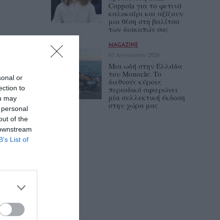
Coppola για το φετινό
καλοκαίρι και αξίζουν
μια θέση στη βαλίτσα
των διακοπών σας
MAGAZINE
07 Αυγούστου 2026
Μια ωδή στην Ελλάδα
του Monocle: Το
sonal or
διεθνούς κύρους
ection to
περιοδικό αφιερώνει
μία συλλεκτική έκδοση
ou may
στην χώρα μας
 personal
out of the
 downstream
B’s List of