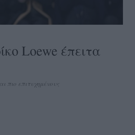
οίκο Loewe έπειτα
ι πιο επιτυχημένους