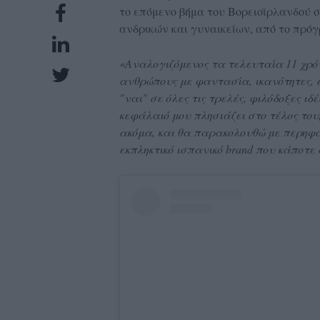
το επόμενο βήμα του Βορειοϊρλανδού σ
UBSCRIPTIONS
ανδρικών και γυναικείων, από το πρόγ
GLOW
IVING
«Αναλογιζόμενος τα τελευταία 11 χρό
0
ανθρώπους με φαντασία, ικανότητες, ε
"ναι" σε όλες τις τρελές, φιλόδοξες ιδ
ρόνια
κεφάλαιό μου πλησιάζει στο τέλος του
ακόμα, και θα παρακολουθώ με περηφά
εκπληκτικό ισπανικό brand που κάποτε
NEW
ISSUE
ροι
ρήσης
ολιτική
πορρήτου