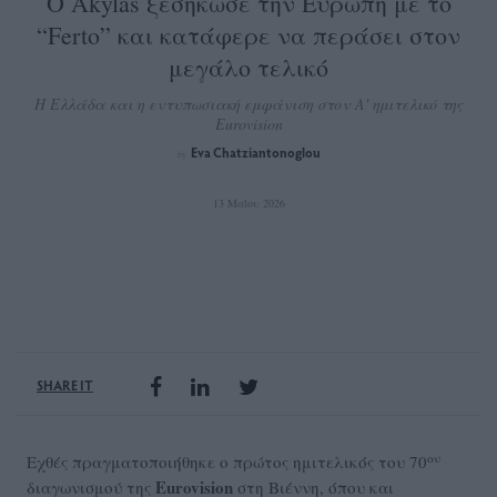
Ο Akylas ξεσήκωσε την Ευρώπη με το
“Ferto” και κατάφερε να περάσει στον
μεγάλο τελικό
Η Ελλάδα και η εντυπωσιακή εμφάνιση στον Α' ημιτελικό της
Eurovision
Eva Chatziantonoglou
by
13 Μαΐου 2026
SHARE IT
ου
Εχθές πραγματοποιήθηκε ο πρώτος ημιτελικός του 70
Eurovision
διαγωνισμού της
στη Βιέννη, όπου και