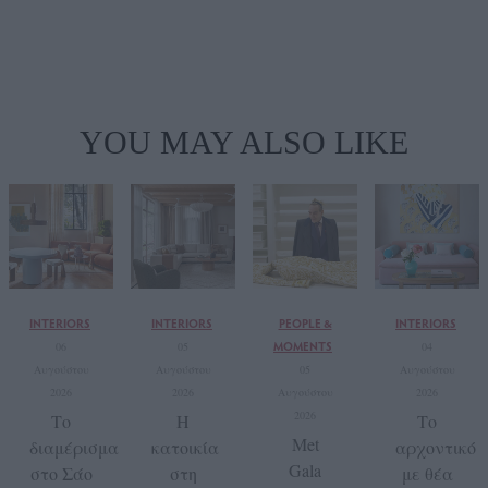
YOU MAY ALSO LIKE
INTERIORS
INTERIORS
PEOPLE &
INTERIORS
MOMENTS
06
05
04
Αυγούστου
Αυγούστου
05
Αυγούστου
2026
2026
Αυγούστου
2026
2026
Το
H
Το
Met
διαμέρισμα
κατοικία
αρχοντικό
Gala
στο Σάο
στη
με θέα