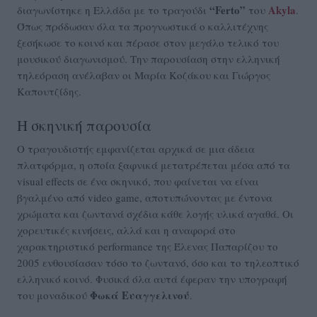
“Ferto”
Akyla
διαγωνίστηκε η Ελλάδα με το τραγούδι
του
.
Όπως πρόδωσαν όλα τα προγνωστικά ο καλλιτέχνης
ξεσήκωσε το κοινό και πέρασε στον μεγάλο τελικό του
μουσικού διαγωνισμού. Την παρουσίαση στην ελληνική
τηλεόραση ανέλαβαν οι Μαρία Κοζάκου και Γιώργος
Καπουτζίδης.
Η σκηνική παρουσία
Ο τραγουδιστής εμφανίζεται αρχικά σε μια άδεια
πλατφόρμα, η οποία ξαφνικά μετατρέπεται μέσα από τα
visual effects σε ένα σκηνικό, που φαίνεται να είναι
βγαλμένο από video game, αποτυπώνοντας με έντονα
χρώματα και ζωντανά σχέδια κάθε λογής υλικά αγαθά. Οι
χορευτικές κινήσεις, αλλά και η αναφορά στο
χαρακτηριστικό performance της Έλενας Παπαρίζου το
2005 ενθουσίασαν τόσο το ζωντανό, όσο και το τηλεοπτικό
ελληνικό κοινό. Φυσικά όλα αυτά έφεραν την υπογραφή
Φωκά Ευαγγελινού
του μοναδικού
.