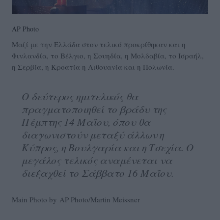
AP Photo
Μαζί με την Ελλάδα στον τελικό προκρίθηκαν και η
Φινλανδία, το Βέλγιο, η Σουηδία, η Μολδαβία, το Ισραήλ,
η Σερβία, η Κροατία η Λιθουανία και η Πολωνία.
Ο δεύτερος ημιτελικός θα
πραγματοποιηθεί το βράδυ της
Πέμπτης 14 Μαΐου, όπου θα
διαγωνιστούν μεταξύ άλλων η
Κύπρος, η Βουλγαρία και η Τσεχία. Ο
μεγάλος τελικός αναμένεται να
διεξαχθεί το Σάββατο 16 Μαΐου.
Main Photo by AP Photo/Martin Meissner