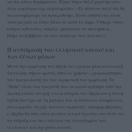
να σας κάνω περήφανους. Είμαι πάρα πολύ χαρούμενος».
Λίγο νωρίτερα είχε συμπληρώσει: «Το πίστευα πολύ ότι θα
τα καταφέρουμε να προκριθούμε. Είναι απίστευτο, είναι
τόσο μαγικό να είσαι πάνω σε αυτό το stage. Υπήρχε τόσος
κόσμος από κάτω, τσίριζε, φορούσαν τα σκουφάκια…
Πάμε το Σάββατο να τους δείξουμε πώς γίνεται!».
Η αντίδραση του ελληνικού κοινού και
των ξένων μέσων
Μετά την εμφάνιση του Akyla τα εγχώρια μέσα κοινωνική
δικτύωσης πήραν φωτιά, όπου οι χρήστες «χειροκρότησα»
τον τραγουδιστή για την εκρηκτική του εμφάνιση. Το
“Ferto” είναι ένα τραγούδι που το κοινό αγάπησε από την
πρώτη κιόλας στιγμή, ενώ η ιστορία του Akyla και η στενή
σχέση που έχει με τη μητέρα του -η οποία και αναφέρεται
στο κομμάτι- άγγιξε πολλούς ακροατές. Αδιαμφισβήτητα,
ο Akylas θα πάει στον μεγάλο τελικό έχοντας στο πλάι του
τη στήριξη και την ενέργεια της πλειοψηφίας του
ελληνικού -και όχι μόνο- κοινού.