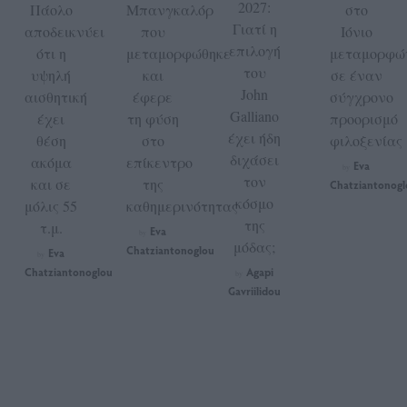
2027:
Πάολο
Μπανγκαλόρ
στο
Γιατί η
αποδεικνύει
που
Ιόνιο
επιλογή
ότι η
μεταμορφώθηκε
μεταμορφώ
του
υψηλή
και
σε έναν
John
αισθητική
έφερε
σύγχρονο
Galliano
έχει
τη φύση
προορισμό
έχει ήδη
θέση
στο
φιλοξενίας
διχάσει
ακόμα
επίκεντρο
Eva
by
τον
και σε
της
Chatziantonogl
κόσμο
μόλις 55
καθημερινότητας
της
τ.μ.
Eva
by
μόδας;
Chatziantonoglou
Eva
by
Chatziantonoglou
Agapi
by
Gavriilidou