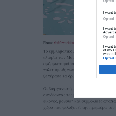
Opted 
I want t
Opted 
I want 
Advertis
Opted 
Photo:
@fifaworldcup
I want t
of my P
Tο εμβληματικό Αζτέκα, το οποίο έχει 
was col
ιστορία των Μουντιάλ, μετατράπηκε σ
Opted 
εφέ, φωτισμοί υψηλής τεχνολογίας κα
πολιτισμούς των Μάγια και των Αζτέκ
ξεπέρασε τα όρια μιας συνηθισμένης α
Οι διοργανωτές επέλεξαν να αναδείξου
συνδέοντάς τες με τη σύγχρονη εποχή
εικόνες, μουσική και συμβολικές αναπα
χώρα που φιλοξενεί την πρεμιέρα του