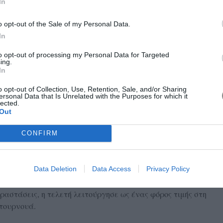
In
o opt-out of the Sale of my Personal Data.
In
to opt-out of processing my Personal Data for Targeted
ing.
In
o opt-out of Collection, Use, Retention, Sale, and/or Sharing
ersonal Data that Is Unrelated with the Purposes for which it
συνδεθεί με μερικές από τις σημαντικότερες στιγμές στην
lected.
ε ένα τεράστιο σκηνικό θεάματος. Εντυπωσιακά οπτικά
Out
ι χορογραφίες εμπνευσμένες από τους αρχαίους
ων συνέθεσαν ένα πολυδιάστατο καλλιτεχνικό γεγονός που
CONFIRM
θλητικής τελετής.
Data Deletion
Data Access
Privacy Policy
ν την ιστορία και την πολιτιστική ταυτότητα του Μεξικού,
 και τον παγκόσμιο χαρακτήρα της διοργάνωσης. Μέσα από
ραστάσεις, η τελετή λειτούργησε ως ένας φόρος τιμής στη
 τουρνουά.