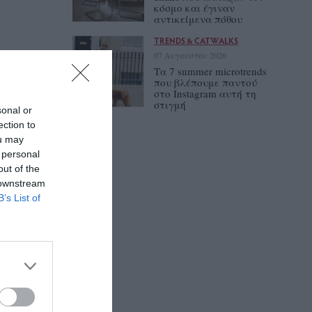
κόσμο και έγιναν
αντικείμενα πόθου
TRENDS & CATWALKS
07 Αυγούστου 2026
Τα 7 summer microtrends
που βλέπουμε παντού
στο Instagram αυτή τη
στιγμή
sonal or
ection to
ou may
 personal
out of the
 downstream
B’s List of