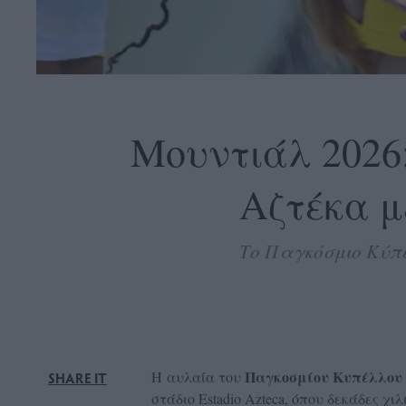
OLLOW
S
Μουντιάλ 2026
Αζτέκα με
ABOUT
CONTACT
Το Παγκόσμιο Κύπε
GLOW
NEWSLETTER
ΣΗΜΕΙΑ
ΔΙΑΝΟΜΗΣ
DVERTISE
Παγκοσμίου Κυπέλλου 
Η αυλαία του
SHARE IT
ITEMAP
στάδιο Estadio Azteca, όπου δεκάδες χ