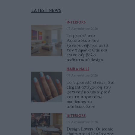
LATEST NEWS
INTERIORS
07 Αυγούστου 2026
Το ρετιρέ στο
Ακαπούλκο που
ξαναγεννήθηκε μετά
τον τυφώνα Otis και
έγινε σύμβολο
ανθεκτικού design
HAIR & NAILS
07 Αυγούστου 2026
Το τιρκουάζ είναι η πιο
elegant απόχρωση του
φετινού καλοκαιριού
και τα παρακάτω
manicures το
αποδεικνύουν
INTERIORS
07 Αυγούστου 2026
Design Lovers: Οι iconic
chairs που άλλαξαν τον