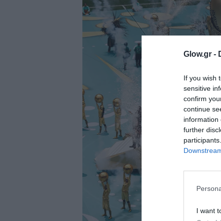
ολιτική
ookies
αυτότητα
Glow.gr -
If you wish 
sensitive in
confirm you
continue se
information 
further disc
participants
Downstream 
Persona
I want t