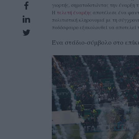
γιορτής, σηματοδοτώντας την έναρξη 
UBSCRIPTIONS
Η
τελετή έναρξης
αποτέλεσε ένα φαντ
GLOW
πολιτιστική κληρονομιά με τη σύγχρον
IVING
ποδόσφαιρο εξακολουθεί να αποτελεί τ
0
Ένα στάδιο-σύμβολο στο επίκ
ρόνια
NEW
ISSUE
ροι
ρήσης
ολιτική
πορρήτου