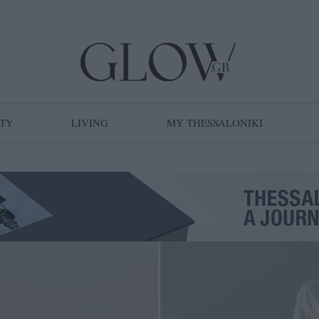
TY
LIVING
MY THESSALONIKI