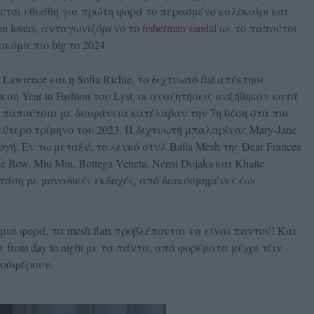
ούτσι εθεάθη για πρώτη φορά το περασμένο καλοκαίρι και
n lovers, ανταγωνιζόμενο το
fisherman sandal
ως το παπούτσι
ακόμα πιο big το 2024.
 Lawrence και η Sofia Richie, το διχτυωτό flat απέκτησε
εση Year in Fashion του Lyst, οι αναζητήσεις αυξήθηκαν κατά
 παπούτσια με διαφάνεια κατέλαβαν την 7η θέση στα πιο
δεύτερο τρίμηνο του 2023. Η διχτυωτή μπαλαρίνας Mary-Jane
γή. Εν τω μεταξύ, το λευκό στυλ Balla Mesh της Dear Frances
 Row, Miu Miu, Bottega Veneta, Nensi Dojaka και Khaite
άση με μοναδικές εκδοχές, από διακοσμημένες έως
μια φορά, τα mesh flats προβλέπονται να είναι παντού! Και
from day to night με τα πάντα, από φορέματα μέχρι τζιν -
ροσφέρουν.