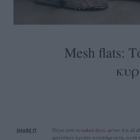
OLLOW
S
Mesh flats:
κυρ
ABOUT
CONTACT
GLOW
NEWSLETTER
ΣΗΜΕΙΑ
ΔΙΑΝΟΜΗΣ
DVERTISE
Πέρα από το
naked dress
, φέτος it is al
SHARE IT
ITEMAP
φαινόταν σχεδόν αναπόφευκτη, αυτή η