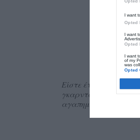
Opted 
I want t
Opted 
I want 
Advertis
Opted 
I want t
of my P
was col
Opted 
Είστε έτοιμοι να προ
γκαρνταρόμπα σας; 
αγαπημένα μας στιλ.