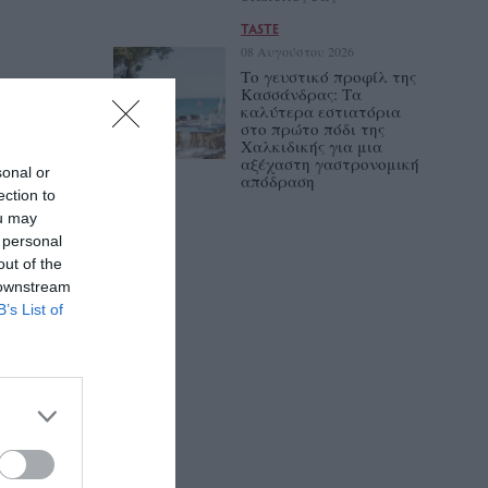
TASTE
08 Αυγούστου 2026
Το γευστικό προφίλ της
Κασσάνδρας: Τα
καλύτερα εστιατόρια
στο πρώτο πόδι της
Χαλκιδικής για μια
αξέχαστη γαστρονομική
sonal or
απόδραση
ection to
ou may
 personal
out of the
 downstream
B’s List of