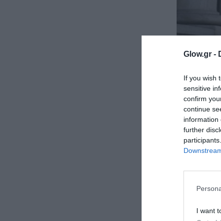
ολιτική
ookies
αυτότητα
Glow.gr -
If you wish 
sensitive in
confirm you
continue se
information 
further disc
participants
Downstream 
Persona
I want t