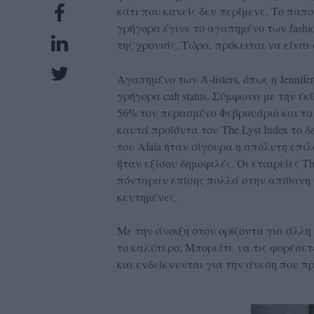
κάτι που κανείς δεν περίμενε. Το παπ
UBSCRIPTIONS
γρήγορα έγινε το αγαπημένο των fashio
GLOW
της χρονιάς. Τώρα, πρόκειται να είναι 
IVING
0
Αγαπημένο των A-listers, όπως η Jennifer
γρήγορα cult status. Σύμφωνα με την έκθ
ρόνια
56% τον περασμένο Φεβρουάριο και τα
καυτά προϊόντα του The Lyst Index το 
του Alaïa ήταν σίγουρα η απόλυτη επιλο
NEW
ήταν εξίσου δημοφιλές. Οι εταιρείες The
πόνταραν επίσης πολλά στην απίθανη τ
ISSUE
κεντημένες.
Με την άνοιξη στον ορίζοντα για άλλη 
το καλύτερο; Μπορείτε να τις φορέσετε 
ροι
και ενδείκνυνται για την άνεση που π
ρήσης
ολιτική
πορρήτου