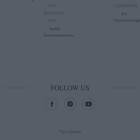
των
ευχάριστη
διακοπών
Eva
by
σας
Chatziantonogl
Vasiliki
by
Doukoumopoulou
FOLLOW US
Όροι Xρήσης