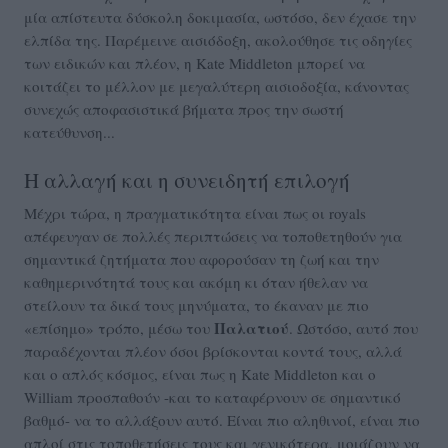
μία απίστευτα δύσκολη δοκιμασία, ωστόσο, δεν έχασε την
ελπίδα της. Παρέμεινε αισιόδοξη, ακολούθησε τις οδηγίες
των ειδικών και πλέον, η Kate Middleton μπορεί να
κοιτάζει το μέλλον με μεγαλύτερη αισιοδοξία, κάνοντας
συνεχώς αποφασιστικά βήματα προς την σωστή
κατεύθυνση...
Η αλλαγή και η συνειδητή επιλογή
Μέχρι τώρα, η πραγματικότητα είναι πως οι royals
απέφευγαν σε πολλές περιπτώσεις να τοποθετηθούν για
σημαντικά ζητήματα που αφορούσαν τη ζωή και την
καθημερινότητά τους και ακόμη κι όταν ήθελαν να
στείλουν τα δικά τους μηνύματα, το έκαναν με πιο
Παλατιού
«επίσημο» τρόπο, μέσω του
. Ωστόσο, αυτό που
παραδέχονται πλέον όσοι βρίσκονται κοντά τους, αλλά
και ο απλός κόσμος, είναι πως η Kate Middleton και ο
William προσπαθούν -και το καταφέρνουν σε σημαντικό
βαθμό- να το αλλάξουν αυτό. Είναι πιο αληθινοί, είναι πιο
απλοί στις τοποθετήσεις τους και γενικότερα, μοιάζουν να