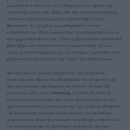
μοιράζεται η ίδια όλες τις λεπτομέρειες με φόντο την
πορεία της υγείας της. Πήρε από την πρώτη στιγμή θέση
απέναντι από την κάμερα και απευθύνθηκε στους
Βρετανούς -κι όχι μόνο- με καθαρότητα για την
κατάστασή της. Ολοκληρώνοντας τον απαραίτητο κύκλο
των χημειοθεραπειών της, πλέον η πριγκίπισσα προσπαθεί
βήμα-βήμα να επιστρέψει στην κανονικότητά της και
τώρα, μοιάζει έτοιμη και για τις επίσημες εμφανίσεις που
βρίσκονται στην ατζέντα της ενόψει της festive season.
Μεταξύ άλλων, η Kate ετοιμάζεται για τη μεγάλη
συναυλία στο Αβαείο του Westminster που πλησιάζει, με
την πριγκίπισσα της Ουαλίας να στέλνει τα δικά της
επιστολής
μηνύματα, μέσω μίας
, η οποία θα δοθεί σε
όλους τους καλεσμένους που είναι προσκεκλημένοι στη
χριστουγεννιάτικη λειτουργία της την επόμενη εβδομάδα.
«
Η εορταστική περίοδος είναι ιδανική για γιορτή και
χαρά και μας δίνει την ευκαιρία να ρίξουμε ρυθμούς και
να αναλογιστούμε τα βαθύτερα πράγματα που μας