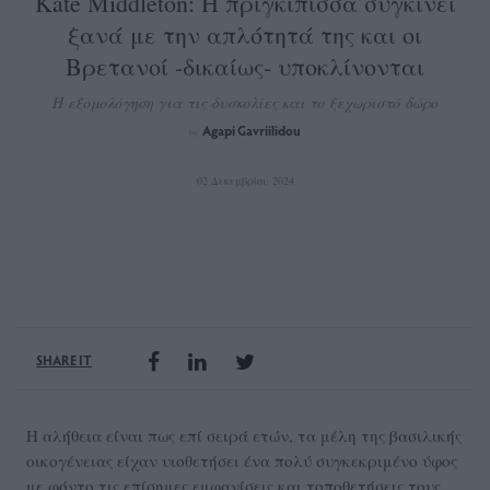
Kate Middleton: Η πριγκίπισσα συγκινεί
ξανά με την απλότητά της και οι
Βρετανοί -δικαίως- υποκλίνονται
Η εξομολόγηση για τις δυσκολίες και το ξεχωριστό δώρο
Agapi Gavriilidou
by
02 Δεκεμβρίου 2024
SHARE IT
H αλήθεια είναι πως επί σειρά ετών, τα μέλη της βασιλικής
οικογένειας είχαν υιοθετήσει ένα πολύ συγκεκριμένο ύφος
με φόντο τις επίσημες εμφανίσεις και τοποθετήσεις τους.