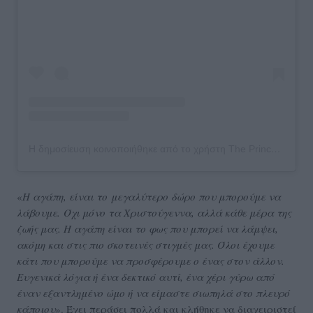
Η δημοσίευση κοινοποιήθηκε από το χρήστη The Prince and Princess of Wales (@princeandprincessofwales)
«
Η αγάπη, είναι το μεγαλύτερο δώρο που μπορούμε να
λάβουμε. Όχι μόνο τα Χριστούγεννα, αλλά κάθε μέρα της
ζωής μας. Η αγάπη είναι το φως που μπορεί να λάμψει,
ακόμη και στις πιο σκοτεινές στιγμές μας. Όλοι έχουμε
κάτι που μπορούμε να προσφέρουμε ο ένας στον άλλον.
Ευγενικά λόγια ή ένα δεκτικό αυτί, ένα χέρι γύρω από
έναν εξαντλημένο ώμο ή να είμαστε σιωπηλά στο πλευρό
κάποιου
». Έχει περάσει πολλά και κλήθηκε να διαχειριστεί