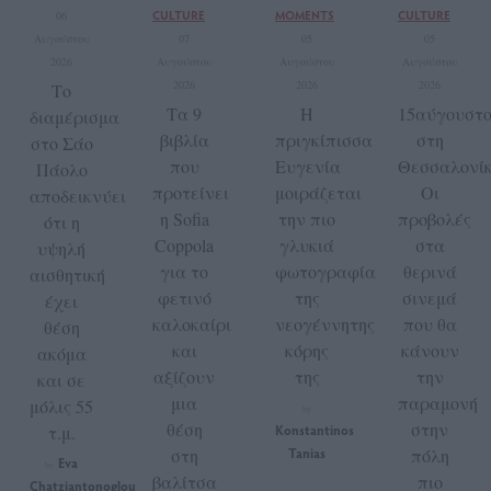
CULTURE
MOMENTS
CULTURE
06
Αυγούστου
07
05
05
2026
Αυγούστου
Αυγούστου
Αυγούστου
2026
2026
2026
Το
Τα 9
Η
15αύγουστο
διαμέρισμα
βιβλία
πριγκίπισσα
στη
στο Σάο
που
Ευγενία
Θεσσαλονίκ
Πάολο
προτείνει
μοιράζεται
Οι
αποδεικνύει
η Sofia
την πιο
προβολές
ότι η
Coppola
γλυκιά
στα
υψηλή
για το
φωτογραφία
θερινά
αισθητική
φετινό
της
σινεμά
έχει
καλοκαίρι
νεογέννητης
που θα
θέση
και
κόρης
κάνουν
ακόμα
αξίζουν
της
την
και σε
μια
παραμονή
μόλις 55
by
θέση
στην
τ.μ.
Konstantinos
στη
Tanias
πόλη
Eva
by
βαλίτσα
πιο
Chatziantonoglou