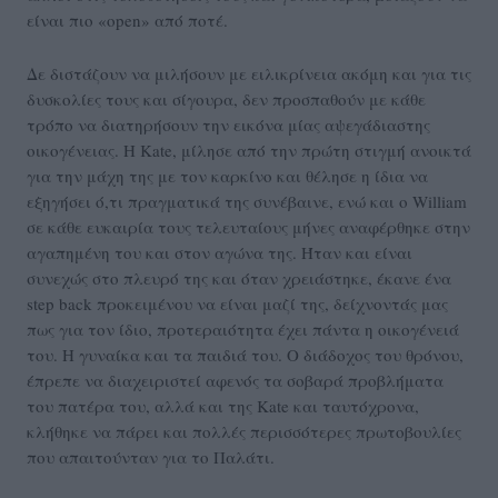
είναι πιο «open» από ποτέ.
Δε διστάζουν να μιλήσουν με ειλικρίνεια ακόμη και για τις
δυσκολίες τους και σίγουρα, δεν προσπαθούν με κάθε
τρόπο να διατηρήσουν την εικόνα μίας αψεγάδιαστης
οικογένειας. Η Kate, μίλησε από την πρώτη στιγμή ανοικτά
για την μάχη της με τον καρκίνο και θέλησε η ίδια να
εξηγήσει ό,τι πραγματικά της συνέβαινε, ενώ και ο William
σε κάθε ευκαιρία τους τελευταίους μήνες αναφέρθηκε στην
αγαπημένη του και στον αγώνα της. Ήταν και είναι
συνεχώς στο πλευρό της και όταν χρειάστηκε, έκανε ένα
step back προκειμένου να είναι μαζί της, δείχνοντάς μας
πως για τον ίδιο, προτεραιότητα έχει πάντα η οικογένειά
του. Η γυναίκα και τα παιδιά του. Ο διάδοχος του θρόνου,
έπρεπε να διαχειριστεί αφενός τα σοβαρά προβλήματα
του πατέρα του, αλλά και της Kate και ταυτόχρονα,
κλήθηκε να πάρει και πολλές περισσότερες πρωτοβουλίες
που απαιτούνταν για το Παλάτι.