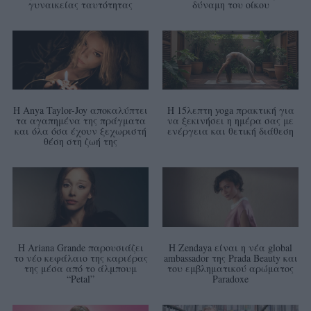
γυναικείας ταυτότητας
δύναμη του οίκου
Η Anya Taylor-Joy αποκαλύπτει
Η 15λεπτη yoga πρακτική για
τα αγαπημένα της πράγματα
να ξεκινήσει η ημέρα σας με
και όλα όσα έχουν ξεχωριστή
ενέργεια και θετική διάθεση
θέση στη ζωή της
Η Ariana Grande παρουσιάζει
Η Zendaya είναι η νέα global
το νέο κεφάλαιο της καριέρας
ambassador της Prada Beauty και
της μέσα από το άλμπουμ
του εμβληματικού αρώματος
“Petal”
Paradoxe