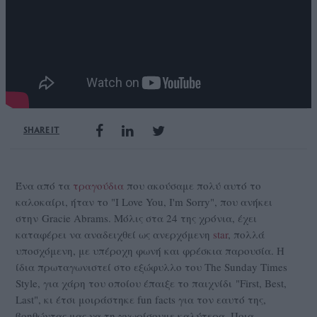
SHARE IT
Ένα από τα
τραγούδια
που ακούσαμε πολύ αυτό το
καλοκαίρι, ήταν το "I Love You, I'm Sorry", που ανήκει
στην Gracie Abrams. Μόλις στα 24 της χρόνια, έχει
καταφέρει να αναδειχθεί ως ανερχόμενη
star
, πολλά
υποσχόμενη, με υπέροχη φωνή και φρέσκια παρουσία. H
ίδια πρωταγωνιστεί στο εξώφυλλο του The Sunday Times
Style, για χάρη του οποίου έπαιξε το παιχνίδι "First, Best,
Last", κι έτσι μοιράστηκε fun facts για τον εαυτό της,
βοηθώντας μας να τη γνωρίσουμε καλύτερα. Ποια