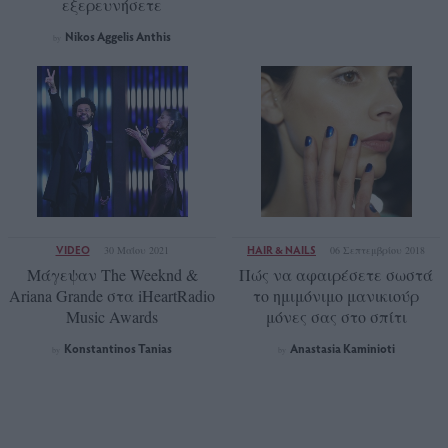
εξερευνήσετε
Νikos Aggelis Anthis
by
VIDEO
HAIR & NAILS
30 Μαΐου 2021
06 Σεπτεμβρίου 2018
Μάγεψαν The Weeknd &
Πώς να αφαιρέσετε σωστά
Ariana Grande στα iHeartRadio
το ημιμόνιμο μανικιούρ
Music Awards
μόνες σας στο σπίτι
Konstantinos Tanias
Anastasia Kaminioti
by
by