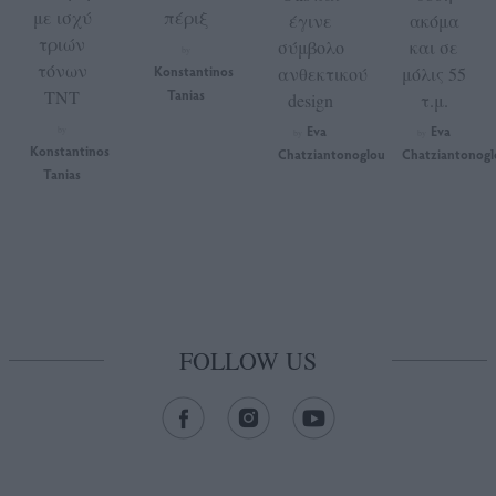
με ισχύ
πέριξ
έγινε
ακόμα
τριών
σύμβολο
και σε
by
τόνων
Konstantinos
ανθεκτικού
μόλις 55
TNT
Tanias
design
τ.μ.
Eva
Eva
by
by
by
Konstantinos
Chatziantonoglou
Chatziantonogl
Tanias
FOLLOW US