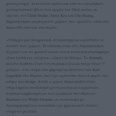
μοντερνισμό. Αντλώντας έμπνευση από τις ευρωπαϊκές
μοντερνιστικές βίλες των αρχών του 20ού αιώνα, οι
ιδρυτές του Child Studio, Alexy Kos και Che Huang,
δημιούργησαν εσωτερικούς χώρους που «μιλούν» τόσο στο
παρελθόν όσο και στο παρόν.
«Υπάρχει μια διαχρονική, συγκρατημένη κομψότητα σε
αυτούς τους χώρους. Η εστίαση είναι στις παραδοσιακές
τεχνικές και τα φυσικά υλικά, ενώ η συνολική ατμόσφαιρα
είναι ζεστή και γαλήνια», εξηγεί το δίδυμο. Το dramatic
σαλόνι διαθέτει έναν εντυπωσιακό ξύλινο τοίχο ύψους 5
μέτρων - ένα νεύμα στο φημισμένο στούντιο του Karl
Lagerfeld στο Παρίσι, που έχει εμπνεύσει πολλά φορές τον
κόσμο του design. Αυτός ο χώρος παρουσιάζει έναν
επιμελημένο συνδυασμό μοντερνιστικών κομματιών,
συμπεριλαμβανομένων των κλασικών πολυθρόνων
Bauhaus του Walter Gropius, σε συνδυασμό με
προσαρμοσμένους καναπέδες με ημικυκλικές πλάτες
ντυμένες με ξύλο.