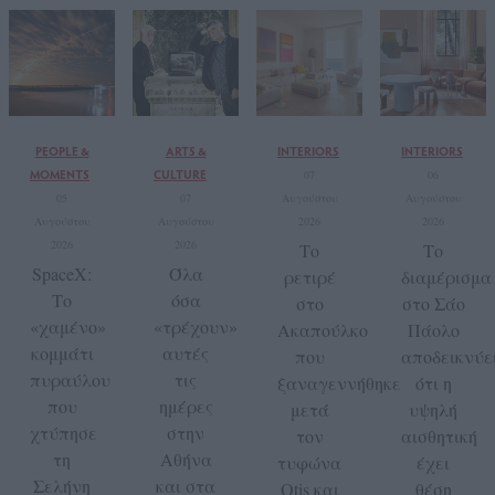
PEOPLE &
ARTS &
INTERIORS
INTERIORS
MOMENTS
CULTURE
07
06
05
07
Αυγούστου
Αυγούστου
Αυγούστου
Αυγούστου
2026
2026
2026
2026
Το
Το
SpaceX:
Όλα
ρετιρέ
διαμέρισμα
Το
όσα
στο
στο Σάο
«χαμένο»
«τρέχουν»
Ακαπούλκο
Πάολο
κομμάτι
αυτές
που
αποδεικνύε
πυραύλου
τις
ξαναγεννήθηκε
ότι η
που
ημέρες
μετά
υψηλή
χτύπησε
στην
τον
αισθητική
τη
Αθήνα
τυφώνα
έχει
Σελήνη
και στα
Otis και
θέση