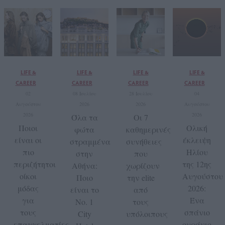
LIFE &
LIFE &
LIFE &
LIFE &
CAREER
CAREER
CAREER
CAREER
02
08 Ιουλίου
28 Ιουλίου
04
Αυγούστου
2026
2026
Αυγούστου
2026
2026
Όλα τα
Οι 7
Ποιοι
Ολική
φώτα
καθημερινές
είναι οι
έκλειψη
στραμμένα
συνήθειες
πιο
Ηλίου
στην
που
περιζήτητοι
της 12ης
Αθήνα:
χωρίζουν
οίκοι
Αυγούστου
Ποιο
την elite
μόδας
2026:
είναι το
από
για
Ένα
No. 1
τους
τους
σπάνιο
City
υπόλοιπους
επαγγελματίες
ουράνιο