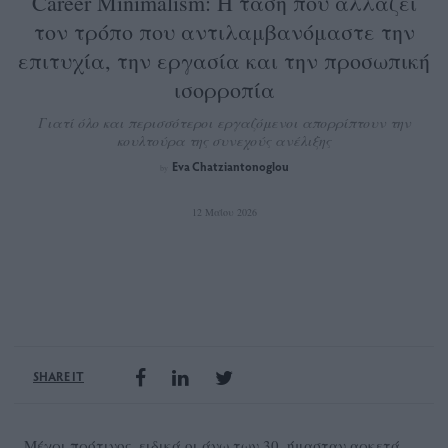
Career Minimalism: Η τάση που αλλάζει
τον τρόπο που αντιλαμβανόμαστε την
επιτυχία, την εργασία και την προσωπική
ισορροπία
Γιατί όλο και περισσότεροι εργαζόμενοι απορρίπτουν την
κουλτούρα της συνεχούς ανέλιξης
Eva Chatziantonoglou
by
12 Μαΐου 2026
SHARE IT
Μέχρι πρότινος, ειδικά οι άνω των 30, ήμασταν αρκετά