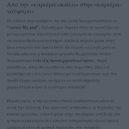
Από την «καριέρα-σκάλα» στην «καριέρα-
νούφαρο»
Οι ειδικοί περιγράφουν τη νέα αυτή πραγματικότητα ως
“career lily pad”
, δηλαδή μια πορεία όπου οι εργαζόμενοι
μετακινούνται στρατηγικά από ευκαιρία σε ευκαιρία, αντί
να ακολουθούν μια αυστηρά ανοδική πορεία μέσα στην
ίδια εταιρεία που δουλεύουν. Οι συχνές αλλαγές ρόλων,
τα side jobs και η freelance εργασία θεωρούνται πλέον
ένδειξη προσαρμοστικότητας
περισσότερο
, παρά
αστάθειας, όπως θα συνέβαινε στο παρελθόν. Πολλοί
εργαζόμενοι επιλέγουν θέσεις με λιγότερο στρες και πιο
προβλέψιμο ωράριο, ακόμη κι αν αυτό σημαίνει
χαμηλότερο κύρος ή λιγότερες αποδοχές.
Παράλληλα, η τηλεργασία έπαιξε καθοριστικό ρόλο σε
αυτή την αλλαγή. Για αρκετούς ανθρώπους, η περίοδος της
remote εργασίας -ειδικά μέσα στην πανδημία- απέδειξε ότι
η παραγωγικότητα δεν απαιτεί απαραίτητα εξαντλητικά
ωράρια ή συνεχή φυσική παρουσία στο γραφείο.