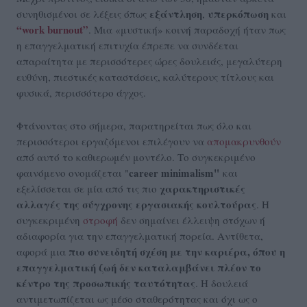
εξάντληση
υπερκόπωση
συνηθισμένοι σε λέξεις όπως
,
και
“work burnout”
. Μια «μυστική» κοινή παραδοχή ήταν πως
η επαγγελματική επιτυχία έπρεπε να συνδέεται
απαραίτητα με περισσότερες ώρες δουλειάς, μεγαλύτερη
ευθύνη, πιεστικές καταστάσεις, καλύτερους τίτλους και
φυσικά, περισσότερο άγχος.
Φτάνοντας στο σήμερα, παρατηρείται πως όλο και
περισσότεροι εργαζόμενοι επιλέγουν να
απομακρυνθούν
από αυτό το καθιερωμέν μοντέλο. Το συγκεκριμένο
career minimalism"
φαινόμενο ονομάζεται "
και
χαρακτηριστικές
εξελίσσεται σε μία από τις πιο
αλλαγές της σύγχρονης εργασιακής κουλτούρας
. Η
συγκεκριμένη
στροφή
δεν σημαίνει έλλειψη στόχων ή
αδιαφορία για την επαγγελματική πορεία. Αντίθετα,
πιο συνειδητή σχέση με την καριέρα, όπου η
αφορά μια
επαγγελματική ζωή δεν καταλαμβάνει πλέον το
κέντρο της προσωπικής ταυτότητας
. Η δουλειά
αντιμετωπίζεται ως μέσο σταθερότητας και όχι ως ο