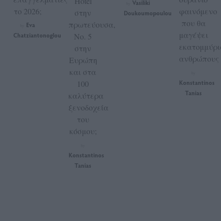
Hotel
Vasiliki
by
το 2026;
φαινόμενο
στην
Doukoumopoulou
που θα
πρωτεύουσα,
Eva
by
μαγέψει
Chatziantonoglou
No. 5
εκατομμύρι
στην
ανθρώπους
Ευρώπη
και στα
by
100
Konstantinos
Tanias
καλύτερα
ξενοδοχεία
του
κόσμου;
by
Konstantinos
Tanias