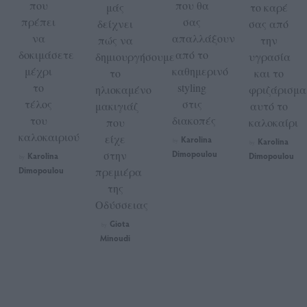
που
που θα
μάς
το καρέ
πρέπει
σας
δείχνει
σας από
να
απαλλάξουν
πώς να
την
δοκιμάσετε
από το
δημιουργήσουμε
υγρασία
μέχρι
καθημερινό
το
και το
το
styling
ηλιοκαμένο
φριζάρισμα
τέλος
στις
μακιγιάζ
αυτό το
του
διακοπές
που
καλοκαίρι
καλοκαιριού
είχε
Karolina
Karolina
by
by
στην
Dimopoulou
Karolina
Dimopoulou
by
Dimopoulou
πρεμιέρα
της
Οδύσσειας
Giota
by
Minoudi