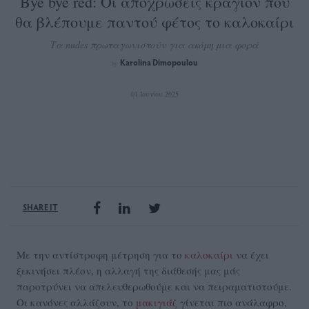
Bye bye red: Οι αποχρώσεις κραγιόν που
θα βλέπουμε παντού φέτος το καλοκαίρι
Τα nudes πρωταγωνιστούν για ακόμη μια φορά
Karolina Dimopoulou
by
01 Ιουνίου 2025
SHARE IT
Με την αντίστροφη μέτρηση για το
καλοκαίρι
να έχει
ξεκινήσει πλέον, η αλλαγή της διάθεσής μας μάς
παροτρύνει να απελευθερωθούμε και να πειραματιστούμε.
Οι κανόνες αλλάζουν, το
μακιγιάζ
γίνεται πιο ανάλαφρο,