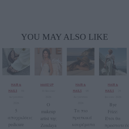
YOU MAY ALSO LIKE
HAIR &
MAKE UP
HAIR &
HAIR &
NAILS
NAILS
NAILS
04
31 Ιουλίου
05
29
Αυγούστου
2026
Αυγούστου
Ιουλίου 2026
2026
2026
Ο
Bye
5
Τα πιο
makeup
Frizz:
αποχρώσεις
πρατκικά
artist της
Έτσι θα
pedicure
κουρέματα
Zendaya
προστατεύ