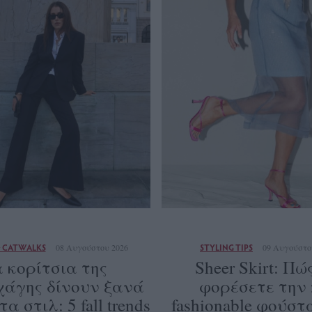
& CATWALKS
08 Αυγούστου 2026
STYLING TIPS
09 Αυγούστο
 κορίτσια της
Sheer Skirt: Πώ
άγης δίνουν ξανά
φορέσετε την 
 στιλ: 5 fall trends
fashionable φούσ