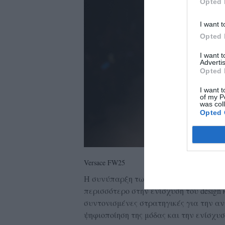
Opted 
I want t
Opted 
I want 
Advertis
Opted 
I want t
of my P
was col
Opted 
Versace FW25
Η συνύπαρξη των δύο αυτών ισχυρών br
περισσότερο στην ενίσχυση του design 
συντονισμένες στρατηγικές για την α
ψηφιοποίηση της μόδας και την ενίσχυ