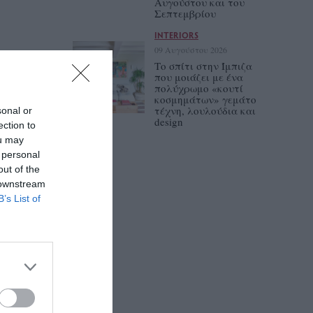
Αυγούστου και του
Σεπτεμβρίου
INTERIORS
09 Αυγούστου 2026
Tο σπίτι στην Ίμπιζα
που μοιάζει με ένα
πολύχρωμο «κουτί
κοσμημάτων» γεμάτο
τέχνη, λουλούδια και
sonal or
design
ection to
ou may
 personal
out of the
 downstream
B’s List of