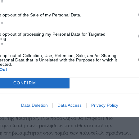
In
o opt-out of the Sale of my Personal Data.
In
to opt-out of processing my Personal Data for Targeted
ing.
In
o opt-out of Collection, Use, Retention, Sale, and/or Sharing
ersonal Data that Is Unrelated with the Purposes for which it
lected.
Out
CONFIRM
Data Deletion
Data Access
Privacy Policy
and θα επιτρέψει στην Prada να επενδύσει ακόμα
και της ποιότητας, ενώ παράλληλα θα επιφέρει πιο
ντιμετώπιση των προκλήσεων που τίθενται από την
ση της βιωσιμότητας στον τομέα των πολυτελών προϊόντων.