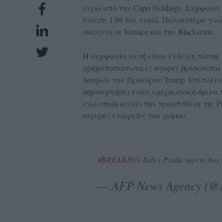
ευρώ από την Capri Holdings.
Σύμφωνα με
UBSCRIPTIONS
έναντι 1,94 δισ. ευρώ. Παλαιότερα γνωσ
GLOW
οικογένεια Versace και την Blackstone.
IVING
0
Η συμφωνία αυτή είναι ένδειξη πίστης σ
χρηματοπιστωτικές αγορές βρίσκονται
ρόνια
δασμών του Προέδρου Trump. Επιπλέον,
δημιουργήσει έναν αμερικανικό όμιλο 
ενώ υποδεικνύει την προσπάθεια της P
NEW
ισχυρές εταιρείες του χώρου.
ISSUE
#BREAKING
Italy's Prada says to buy
ροι
— AFP News Agency (
ρήσης
ολιτική
πορρήτου