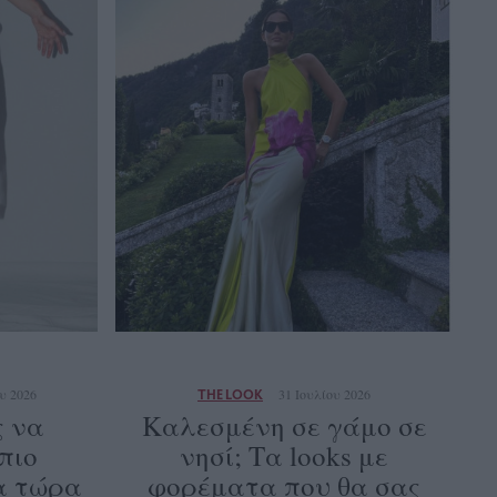
υ 2026
THE LOOK
31 Ιουλίου 2026
ς να
Καλεσμένη σε γάμο σε
πιο
νησί; Τα looks με
τα τώρα
φορέματα που θα σας