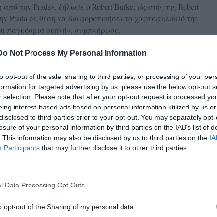
από την Prada», δήλωσε ο Robert Burke, ιδρυτής της Robert
 την Prada σε θέση να διαφοροποιήσει το χαρτοφυλάκιό της
ρη παγκόσμια σκηνή», συμπλήρωσε.
νομιά του Versace γιορτάζοντας και ερμηνεύοντας εκ νέου
Do Not Process My Personal Information
 του. Ταυτόχρονα, θα της παρέχουμε μια ισχυρή πλατφόρμα,
ύσεων και ριζωμένη σε μακροχρόνιες σχέσεις»,
δήλωσε ο
to opt-out of the sale, sharing to third parties, or processing of your per
formation for targeted advertising by us, please use the below opt-out s
ι.
r selection. Please note that after your opt-out request is processed y
eing interest-based ads based on personal information utilized by us or
ετά την αποχώρηση της Donatella Versace από την
disclosed to third parties prior to your opt-out. You may separately opt-
δερφή του αείμνηστου Gianni Versace εξακολουθεί να
losure of your personal information by third parties on the IAB’s list of
 καθώς παραμείνει στην ηγεσία της Versace και θα
. This information may also be disclosed by us to third parties on the
IA
 κατεύθυνση του οίκου.
Participants
that may further disclose it to other third parties.
l Data Processing Opt Outs
o opt-out of the Sharing of my personal data.