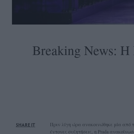
OLLOW
S
Breaking News: Η 
ABOUT
CONTACT
GLOW
NEWSLETTER
ΣΗΜΕΙΑ
ΔΙΑΝΟΜΗΣ
DVERTISE
Πριν λίγη ώρα ανακοινώθηκε μία από 
SHARE IT
ITEMAP
έντονες συζητήσεις, η Prada ανακοίνωσ