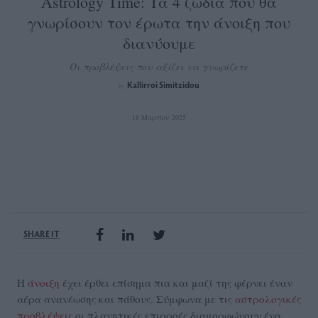
Astrology Time: Τα 4 ζώδια που θα
γνωρίσουν τον έρωτα την άνοιξη που
διανύουμε
Οι προβλέψεις που αξίζει να γνωρίζετε
Kallirroi Simitzidou
by
18 Μαρτίου 2025
SHARE IT
Η
άνοιξη
έχει έρθει επίσημα πια και μαζί της φέρνει έναν
αέρα ανανέωσης και πάθους. Σύμφωνα με τις
αστρολογικές
προβλέψεις
οι πλανητικές επιρροές διαμορφώνουν ένα