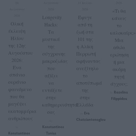
04
Αυγούστου
11 Ιουλίου
2026
Αυγούστου
2026
2026
«Τι θα
2026
Longevity
Έφυγε
κάνεις
Ολική
Hacks:
από τη
το
έκλειψη
Τα
ζωή στα
καλοκαίρι;»
Ηλίου
μυστικά
101 της
Μια
της 12ης
της
η Αλίκη
αθώα
Αυγούστου
σύγχρονης
Περρωτή
ερώτηση
2026:
μακροζωίας
αφήνοντας
ή μια
Ένα
που
ανεξίτηλο
ακόμη
σπάνιο
αξίζει
το
πηγή
ουράνιο
να
αποτύπωμά
άγχους;
φαινόμενο
εντάξετε
της
Rozelina
by
που θα
στην
στην
Filippidou
μαγέψει
καθημερινότητά
Ελλάδα
εκατομμύρια
σας
Eva
by
ανθρώπους
Chatziantonoglou
by
Konstantinos
by
Konstantinos
Tanias