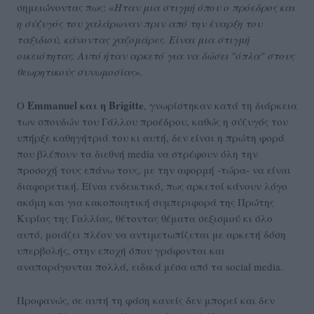
σημειώνοντας πως: «
Ήταν μια στιγμή όπου ο πρόεδρος και
η σύζυγός του χαλάρωναν πριν από την έναρξη του
ταξιδιού, κάνοντας χαζομάρες. Είναι μια στιγμή
οικειότητας. Αυτό ήταν αρκετό για να δώσει "όπλα" στους
θεωρητικούς συνωμοσίας».
Emmanuel και η Brigitte
Ο
, γνωρίστηκαν κατά τη διάρκεια
των σπουδών του Γάλλου προέδρου, καθώς η σύζυγός του
υπήρξε καθηγήτριά του κι αυτή, δεν είναι η πρώτη φορά
που βλέπουν τα διεθνή media να στρέφουν όλη την
προσοχή τους επάνω τους, με την αφορμή -τώρα- να είναι
διαφορετική. Είναι ενδεικτικό, πως αρκετοί κάνουν λόγο
ακόμη και για κακοποιητική συμπεριφορά της Πρώτης
Κυρίας της Γαλλίας, θέτοντας θέματα σεξισμού κι όλο
αυτό, μοιάζει πλέον να αντιμετωπίζεται με αρκετή δόση
υπερβολής, στην εποχή όπου γράφονται και
αναπαράγονται πολλά, ειδικά μέσα από τα social media.
Προφανώς, σε αυτή τη φάση κανείς δεν μπορεί και δεν