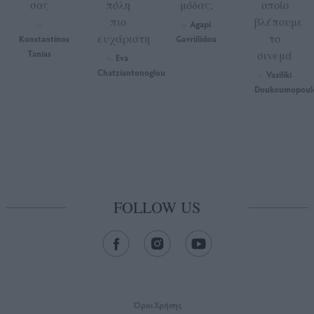
σας
πόλη
μόδας;
οποίο
πιο
βλέπουμε
Agapi
by
by
ευχάριστη
το
Konstantinos
Gavriilidou
Tanias
σινεμά
Eva
by
Chatziantonoglou
Vasiliki
by
Doukoumopoul
FOLLOW US
Όροι Xρήσης