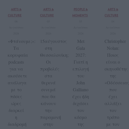
ARTS &
ARTS &
PEOPLE &
ARTS &
CULTURE
CULTURE
MOMENTS
CULTURE
06
05
05
04
Αυγούστου
Αυγούστου
Αυγούστου
Αυγούστου
2026
2026
2026
2026
«Φτάνουμε;»:
15αύγουστος
Met
Christopher
Τα
στη
Gala
Nolan:
κορυφαία
Θεσσαλονίκη;
2027:
Ποιος
podcasts
Οι
Γιατί η
είναι ο
για να
προβολές
επιλογή
σκηνοθέτης
ακούσετε
στα
του
της
ανάλογα
θερινά
John
«Οδύσσειας
με το
σινεμά
Galliano
που
πόσες
που θα
έχει ήδη
έχει
ώρες
κάνουν
διχάσει
αλλάξει
διαρκεί
την
τον
τον
η
παραμονή
κόσμο
τρόπο
διαδρομή
στην
της
με τον