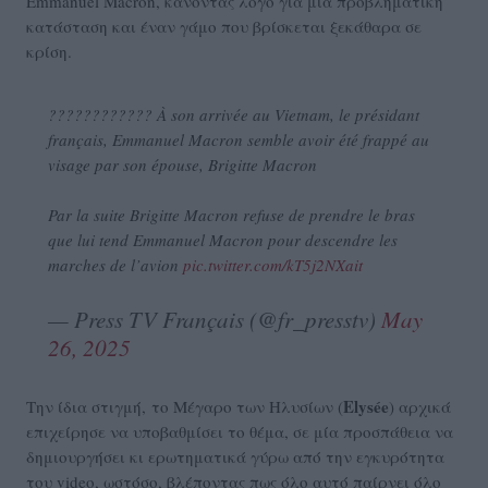
Emmanuel Macron, κάνοντας λόγο για μία προβληματική
κατάσταση και έναν γάμο που βρίσκεται ξεκάθαρα σε
κρίση.
???????????? À son arrivée au Vietnam, le présidant
français, Emmanuel Macron semble avoir été frappé au
visage par son épouse, Brigitte Macron
Par la suite Brigitte Macron refuse de prendre le bras
que lui tend Emmanuel Macron pour descendre les
marches de l’avion
pic.twitter.com/kT5j2NXait
— Press TV Français (@fr_presstv)
May
26, 2025
Elysée
Την ίδια στιγμή, το Μέγαρο των Ηλυσίων (
) αρχικά
επιχείρησε να υποβαθμίσει το θέμα, σε μία προσπάθεια να
δημιουργήσει κι ερωτηματικά γύρω από την εγκυρότητα
του video, ωστόσο, βλέποντας πως όλο αυτό παίρνει όλο