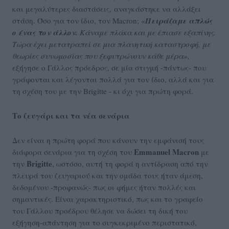
και μεγαλύτερες διαστάσεις, αναγκάστηκε να αλλάξει
στάση. Όσο για τον ίδιο, τον Macron; «
Πειράζαμε απλώς
ο ένας τον άλλον.
Κάναμε πλάκα και με έπιασε εξαπίνης.
Τώρα έχει μετατραπεί σε μια πλανητική καταστροφή, με
θεωρίες συνωμοσίας που ξεφυτρώνουν κάθε μέρα»,
εξήγησε ο Γάλλος πρόεδρος, σε μία στιγμή -πάντως- που
γράφονται και λέγονται πολλά για τον ίδιο, αλλά και για
τη σχέση του με την Brigitte - κι όχι για πρώτη φορά.
Το ζευγάρι και τα νέα σενάρια
Δεν είναι η πρώτη φορά που κάνουν την εμφάνισή τους
Emmanuel
Macron
διάφορα σενάρια για τη σχέση του
με
Brigitte
την
, ωστόσο, αυτή τη φορά η αντίδραση από την
πλευρά του ζευγαριού και την ομάδα τους ήταν άμεση,
δεδομένου -προφανώς- πως οι φήμες ήταν πολλές και
σημαντικές. Είναι χαρακτηριστικό, πως και το γραφείο
του Γάλλου προέδρου θέλησε να δώσει τη δική του
εξήγηση-απάντηση για το συγκεκριμένο περιστατικό,