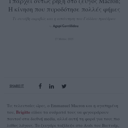
Υπάρχει όντως ρήξη στο ζεύγος Macron;
Η κίνηση που πυροδότησε πολλές φήμες
Τι συνέβη ακριβώς και η απάντηση του Γάλλου προέδρου
Agapi Gavriilidou
by
27 Μαΐου 2025
SHARE IT
Τις τελευταίες ώρες, ο Emmanuel Macron και η αγαπημένη
Brigitte
του,
είδαν τα ονόματά τους να φιγουράρουν
παντού στα διεθνή media, αλλά αυτή τη φορά για τους πιο
λάθος λόγους. Το ζευγάρι ταξίδεψε στο Ανόι του Βιετνάμ,