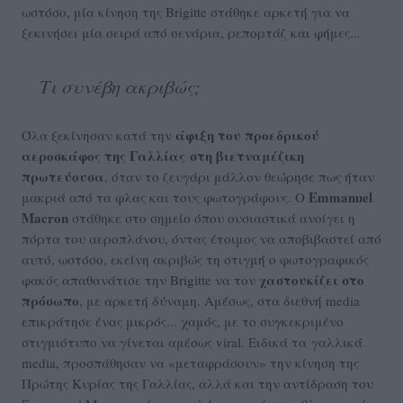
ωστόσο, μία κίνηση της Brigitte στάθηκε αρκετή για να
ξεκινήσει μία σειρά από σενάρια, ρεπορτάζ και φήμες...
Τι συνέβη ακριβώς;
άφιξη του προεδρικού
Όλα ξεκίνησαν κατά την
αεροσκάφος της Γαλλίας στη βιετναμέζικη
πρωτεύουσα
, όταν το ζευγάρι μάλλον θεώρησε πως ήταν
Emmanuel
μακριά από τα φλας και τους φωτογράφους. Ο
Macron
στάθηκε στο σημείο όπου ουσιαστικά ανοίγει η
πόρτα του αεροπλάνου, όντας έτοιμος να αποβιβαστεί από
αυτό, ωστόσο, εκείνη ακριβώς τη στιγμή ο φωτογραφικός
χαστουκίζει στο
φακός απαθανάτισε την Brigitte να τον
πρόσωπο
, με αρκετή δύναμη. Αμέσως, στα διεθνή media
επικράτησε ένας μικρός... χαμός, με το συγκεκριμένο
στιγμιότυπο να γίνεται αμέσως viral. Ειδικά τα γαλλικά
media, προσπάθησαν να «μεταφράσουν» την κίνηση της
Πρώτης Κυρίας της Γαλλίας, αλλά και την αντίδραση του