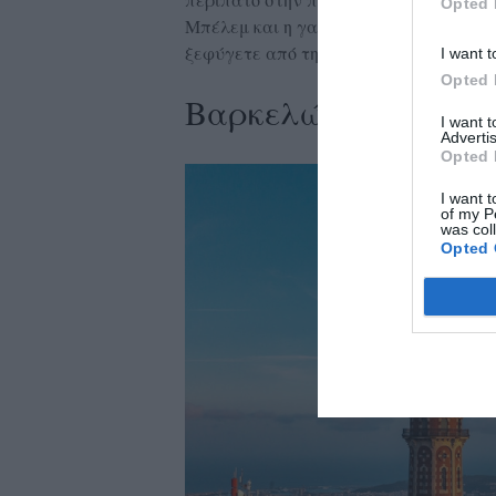
Opted 
Μπέλεμ και η γαστρονομική σκηνή της
ξεφύγετε από τη μελαγχολία του χειμ
I want t
Opted 
Βαρκελώνη, Ισπανία
I want 
Advertis
Opted 
I want t
of my P
was col
Opted 