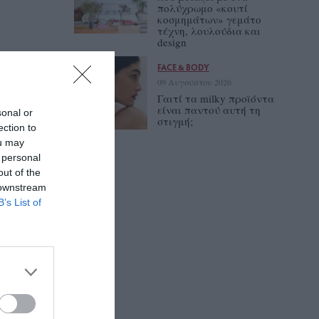
πολύχρωμο «κουτί
κοσμημάτων» γεμάτο
τέχνη, λουλούδια και
design
FACE & BODY
09 Αυγούστου 2026
Γαιτί τα milky προϊόντα
είναι παντού αυτή τη
sonal or
στιγμή;
ection to
ou may
 personal
out of the
 downstream
B’s List of