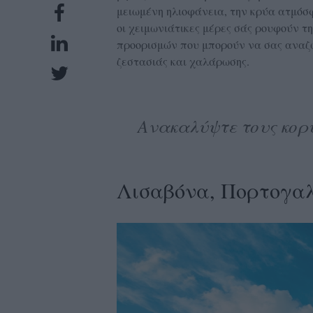
μειωμένη ηλιοφάνεια, την κρύα ατμόσφα
UBSCRIPTIONS
οι χειμωνιάτικες μέρες σάς ρουφούν τη
GLOW
προορισμών που μπορούν να σας αναζω
IVING
ζεστασιάς και χαλάρωσης.
0
ρόνια
Ανακαλύψτε τους κορ
NEW
ISSUE
Λισαβόνα, Πορτογα
ροι
ρήσης
ολιτική
πορρήτου