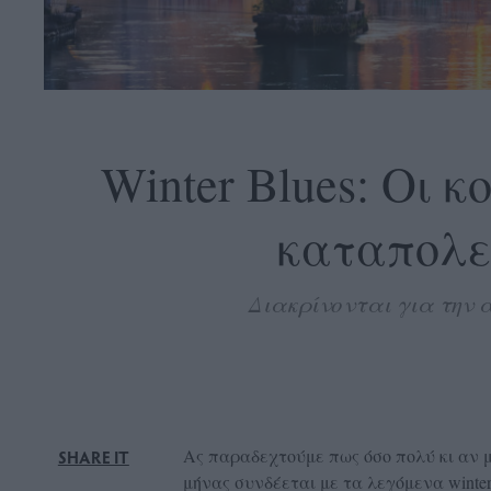
OLLOW
S
Winter Blues: Οι 
καταπολε
ABOUT
CONTACT
Διακρίνονται για την 
GLOW
NEWSLETTER
ΣΗΜΕΙΑ
ΔΙΑΝΟΜΗΣ
DVERTISE
Ας παραδεχτούμε πως όσο πολύ κι αν μ
SHARE IT
ITEMAP
μήνας συνδέεται με τα λεγόμενα winte