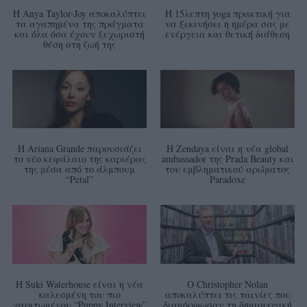
Η Anya Taylor-Joy αποκαλύπτει
Η 15λεπτη yoga πρακτική για
τα αγαπημένα της πράγματα
να ξεκινήσει η ημέρα σας με
και όλα όσα έχουν ξεχωριστή
ενέργεια και θετική διάθεση
θέση στη ζωή της
Η Ariana Grande παρουσιάζει
Η Zendaya είναι η νέα global
το νέο κεφάλαιο της καριέρας
ambassador της Prada Beauty και
της μέσα από το άλμπουμ
του εμβληματικού αρώματος
“Petal”
Paradoxe
Η Suki Waterhouse είναι η νέα
Ο Christopher Nolan
καλεσμένη του πιο
αποκαλύπτει τις ταινίες που
χαριτωμένου “Puppy Interview”
διαμόρφωσαν τη δημιουργική