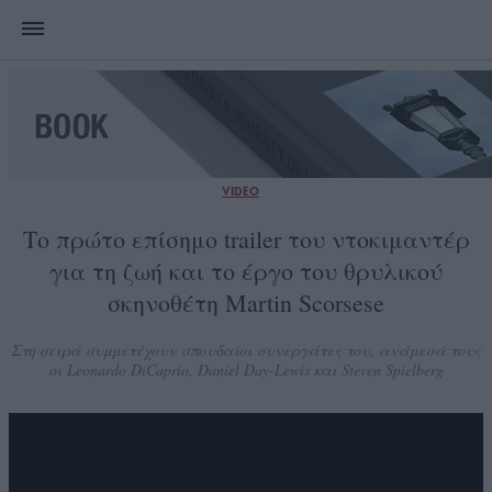
VIDEO
Το πρώτο επίσημο trailer του ντοκιμαντέρ
για τη ζωή και το έργο του θρυλικού
σκηνοθέτη Martin Scorsese
Στη σειρά συμμετέχουν σπουδαίοι συνεργάτες του, ανάμεσά τους
οι Leonardo DiCaprio, Daniel Day-Lewis και Steven Spielberg