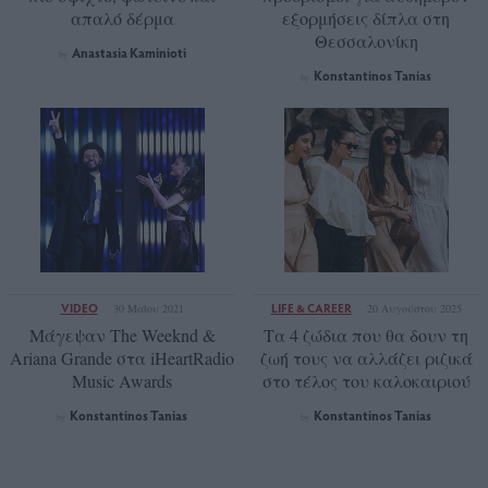
απαλό δέρμα
εξορμήσεις δίπλα στη
Θεσσαλονίκη
Anastasia Kaminioti
by
Konstantinos Tanias
by
VIDEO
LIFE & CAREER
30 Μαΐου 2021
20 Αυγούστου 2025
Μάγεψαν The Weeknd &
Τα 4 ζώδια που θα δουν τη
Ariana Grande στα iHeartRadio
ζωή τους να αλλάζει ριζικά
Music Awards
στο τέλος του καλοκαιριού
Konstantinos Tanias
Konstantinos Tanias
by
by