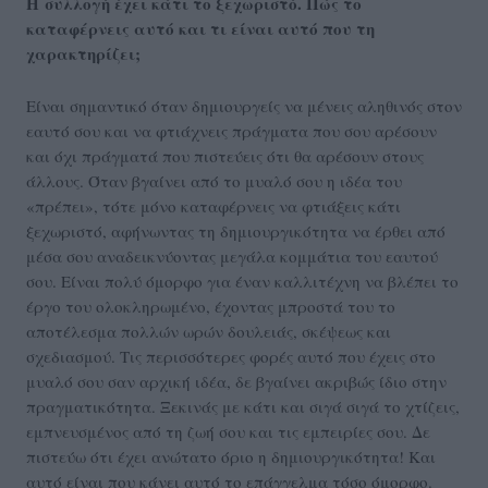
H
συλλογή έχει κάτι το ξεχωριστό. Πώς το
καταφέρνεις αυτό και τι είναι αυτό που τη
χαρακτηρίζει;
Είναι σημαντικό όταν δημιουργείς να μένεις αληθινός στον
εαυτό σου και να φτιάχνεις πράγματα που σου αρέσουν
και όχι πράγματά που πιστεύεις ότι θα αρέσουν στους
άλλους. Όταν βγαίνει από το μυαλό σου η ιδέα του
«πρέπει», τότε μόνο καταφέρνεις να φτιάξεις κάτι
ξεχωριστό, αφήνωντας τη δημιουργικότητα να έρθει από
μέσα σου αναδεικνύοντας μεγάλα κομμάτια του εαυτού
σου. Είναι πολύ όμορφο για έναν καλλιτέχνη να βλέπει το
έργο του ολοκληρωμένο, έχοντας μπροστά του το
αποτέλεσμα πολλών ωρών δουλειάς, σκέψεως και
σχεδιασμού. Τις περισσότερες φορές αυτό που έχεις στο
μυαλό σου σαν αρχική ιδέα, δε βγαίνει ακριβώς ίδιο στην
πραγματικότητα. Ξεκινάς με κάτι και σιγά σιγά το χτίζεις,
εμπνευσμένος από τη ζωή σου και τις εμπειρίες σου. Δε
πιστεύω ότι έχει ανώτατο όριο η δημιουργικότητα! Και
αυτό είναι που κάνει αυτό το επάγγελμα τόσο όμορφο.