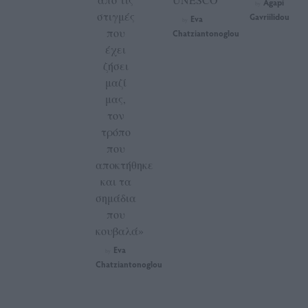
Agapi
by
στιγμές
Gavriilidou
Eva
by
που
Chatziantonoglou
έχει
ζήσει
μαζί
μας,
τον
τρόπο
που
αποκτήθηκε
και τα
σημάδια
που
κουβαλά»
Eva
by
Chatziantonoglou