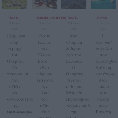
TRAVEL
#GREEKSDOITBETTER
TRAVEL
TRAVEL
28 Ιουλίου
28 Ιουλίου
27 Ιουλίου
31 Ιουλίου
2026
2026
2026
2026
Εξόρμηση
Face to
Μια
Η
στην
Face με
ιστορική
ελληνική
περιοχή
την
διάκριση
παραλία
του
Έλενα
για την
που
Ολύμπου:
Βότση:
Ελλάδα:
αναδείχθηκ
Οι
«Ένα
Ο
δεύτερη
προορισμοί
κόσμημα
Όλυμπος
καλύτερη
που
ξεπερνά
γίνεται
στον
αξίζει
την
επίσημα
κόσμο
να
υλική
Μνημείο
και
ανακαλύψετε
του
Παγκόσμιας
πρώτη
αξία
Κληρονομιάς
στην
Eva
by
μέσα
της
Ευρώπη
Chatziantonoglou
από τις
UNESCO