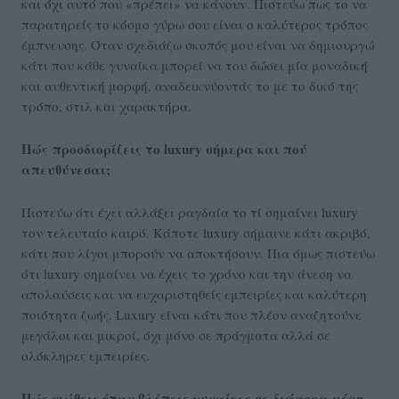
και όχι αυτό που «πρέπει» να κάνουν. Πιστεύω πως το να
παρατηρείς το κόσμο γύρω σου είναι ο καλύτερος τρόπος
έμπνευσης. Όταν σχεδιάζω σκοπός μου είναι να δημιουργώ
κάτι που κάθε γυναίκα μπορεί να του δώσει μία μοναδική
και αυθεντική μορφή, αναδεικνύοντάς το με το δικό της
τρόπο, στιλ και χαρακτήρα.
Πώς
προσδιορίζεις το luxury σήμερα και πού
απευθύνεσαι;
Πιστεύω ότι έχει αλλάξει ραγδαία το τί σημαίνει luxury
τον τελευταίο καιρό. Κάποτε luxury σήμαινε κάτι ακριβό,
κάτι που λίγοι μπορούν να αποκτήσουν. Πια όμως πιστεύω
ότι luxury σημαίνει να έχεις το χρόνο και την άνεση να
απολαύσεις και να ευχαριστηθείς εμπειρίες και καλύτερη
ποιότητα ζωής. Luxury είναι κάτι που πλέον αναζητούνε
μεγάλοι και μικροί, όχι μόνο σε πράγματα αλλά σε
ολόκληρες εμπειρίες.
Πώς νιώθεις όταν βλέπεις γυναίκες σε διάφορα μέρη