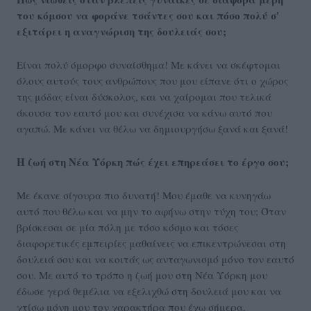
του κόμσου να φοράνε τσάντες σου και πόσο πολύ σ'
εξιτάρει η αναγνώριση της δουλειάς σου;
Είναι πολύ όμορφο συναίσθημα! Με κάνει να σκέφτομαι
όλους αυτούς τους ανθρώπους που μου είπανε ότι ο χώρος
της μόδας είναι δύσκολος, και να χαίρομαι που τελικά
άκουσα τον εαυτό μου και συνέχισα να κάνω αυτό που
αγαπώ. Με κάνει να θέλω να δημιουργήσω ξανά και ξανά!
Η ζωή στη Νέα Υόρκη πώς έχει επηρεάσει το έργο σου;
Με έκανε σίγουρα πιο δυνατή! Μου έμαθε να κυνηγάω
αυτό που θέλω και να μην το αφήνω στην τύχη του; Όταν
βρίσκεσαι σε μία πόλη με τόσο κόσμο και τόσες
διαφορετικές εμπειρίες μαθαίνεις να επικεντρώνεσαι στη
δουλειά σου και να κοιτάς ως ανταγωνισμό μόνο τον εαυτό
σου. Με αυτό το τρόπο η ζωή μου στη Νέα Υόρκη μου
έδωσε γερά θεμέλια να εξελιχθώ στη δουλειά μου και να
χτίσω μόνη μου τον χαρακτήρα που έχω σήμερα.