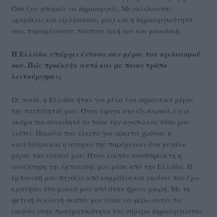
Όσο ζεις μπορείς να δημιουργείς. Μεγαλώνοντας
ωριμάζεις και εξελίσσεσαι, μαζί και η δημιουργικότητά
σου, παραμένοντας πάντοτε δική σου και μοναδική.
Η Ελλάδα υπάρχει έντονα σαν μέρος του σχεδιασμού
σου. Πώς προέκυψε αυτό και με ποιον τρόπο
λειτούργησες;
Ως παιδί, η Ελλάδα ήταν για μένα ένα σημαντικό μέρος
της ταυτότητάς μου. Όταν έφυγα στο εξωτερικό, έγινε
ακόμα πιο συνειδητό το πόσο την αγαπώ και πόσο μου
λείπει. Παρόλο που έλειπα για αρκετά χρόνια, η
κουλτούρα και η ιστορία της παρέμειναν ένα μεγάλο
μέρος του εαυτού μου. Ήταν λοιπόν αναπόφευκτη η
αναζήτηση της έμπνευσής μου μέσα από την Ελλάδα. Η
έμπνευσή μου πηγάζει από κομμάτια και εικόνες που έχω
κρατήσει στο μυαλό μου από όταν ήμουν μικρή. Με τη
φετινή συλλογή σκοπός μου είναι να φέρω αυτές τις
εικόνες στην πραγματικότητα του σήμερα δημιουργώντας