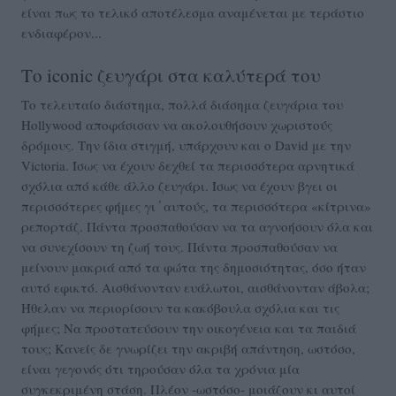
είναι πως το τελικό αποτέλεσμα αναμένεται με τεράστιο
ενδιαφέρον...
Το iconic ζευγάρι στα καλύτερά του
Το τελευταίο διάστημα, πολλά διάσημα ζευγάρια του
Hollywood αποφάσισαν να ακολουθήσουν χωριστούς
δρόμους. Την ίδια στιγμή, υπάρχουν και ο David με την
Victoria. Ίσως να έχουν δεχθεί τα περισσότερα αρνητικά
σχόλια από κάθε άλλο ζευγάρι. Ίσως να έχουν βγει οι
περισσότερες φήμες γι΄αυτούς, τα περισσότερα «κίτρινα»
ρεπορτάζ. Πάντα προσπαθούσαν να τα αγνοήσουν όλα και
να συνεχίσουν τη ζωή τους. Πάντα προσπαθούσαν να
μείνουν μακριά από τα φώτα της δημοσιότητας, όσο ήταν
αυτό εφικτό. Αισθάνονταν ευάλωτοι, αισθάνονταν άβολα;
Ήθελαν να περιορίσουν τα κακόβουλα σχόλια και τις
φήμες; Να προστατεύσουν την οικογένεια και τα παιδιά
τους; Κανείς δε γνωρίζει την ακριβή απάντηση, ωστόσο,
είναι γεγονός ότι τηρούσαν όλα τα χρόνια μία
συγκεκριμένη στάση. Πλέον -ωστόσο- μοιάζουν κι αυτοί