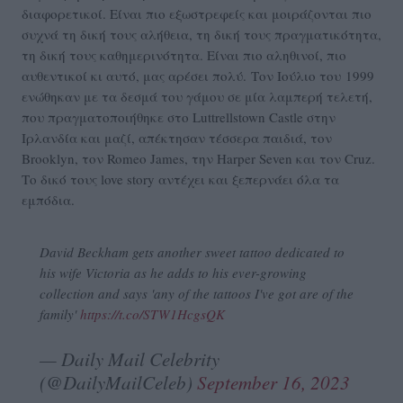
διαφορετικοί. Είναι πιο εξωστρεφείς και μοιράζονται πιο
συχνά τη δική τους αλήθεια, τη δική τους πραγματικότητα,
τη δική τους καθημερινότητα. Είναι πιο αληθινοί, πιο
αυθεντικοί κι αυτό, μας αρέσει πολύ. Τον Ιούλιο του 1999
ενώθηκαν με τα δεσμά του γάμου σε μία λαμπερή τελετή,
που πραγματοποιήθηκε στο Luttrellstown Castle στην
Ιρλανδία και μαζί, απέκτησαν τέσσερα παιδιά, τον
Brooklyn, τον Romeo James, την Harper Seven και τoν Cruz.
Το δικό τους love story αντέχει και ξεπερνάει όλα τα
εμπόδια.
David Beckham gets another sweet tattoo dedicated to
his wife Victoria as he adds to his ever-growing
collection and says 'any of the tattoos I've got are of the
family'
https://t.co/STW1HcgsQK
— Daily Mail Celebrity
(@DailyMailCeleb)
September 16, 2023