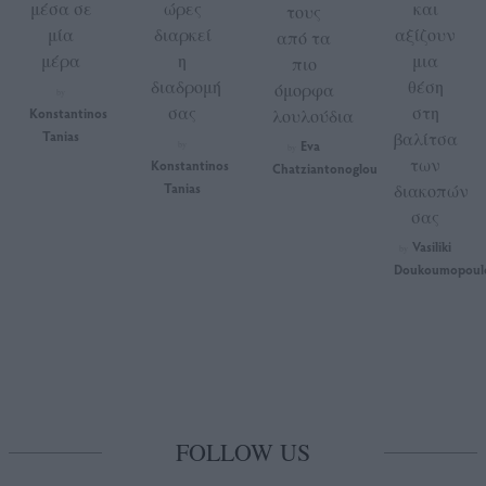
μέσα σε
ώρες
και
τους
μία
διαρκεί
αξίζουν
από τα
μέρα
η
μια
πιο
διαδρομή
θέση
όμορφα
by
σας
στη
Konstantinos
λουλούδια
Tanias
βαλίτσα
Eva
by
by
των
Konstantinos
Chatziantonoglou
Tanias
διακοπών
σας
Vasiliki
by
Doukoumopoul
FOLLOW US