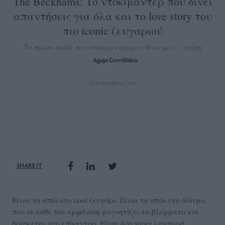
Τhe Beckhams: Το ντοκιμαντέρ που δίνει
απαντήσεις για όλα και το love story του
πιο iconic ζευγαριού
Το πρώτο trailer του ντοκιμαντέρ μας δίνει μία... γεύση
Agapi Gavriilidou
by
21 Σεπτεμβρίου 2023
SHARE IT
Είναι το απόλυτo cool ζευγάρι. Είναι το απόλυτο δίδυμο,
που σε κάθε του εμφάνιση μαγνητίζει τα βλέμματα και
βρίσκεται στο επίκεντρο. Είναι δύο super λαμπερά