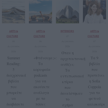
ARTS &
ARTS &
INTERIORS
ARTS &
CULTURE
CULTURE
CULTURE
07
09
06
Αυγούστου
07
Αυγούστου
Αυγούστου
2026
Αυγούστου
2026
2026
2026
Όταν η
Summer
«Φτάνουμε;»:
Τα 9
αρχιτεκτονική
Reading:
Τα
βιβλία
ανθίζει:
5
κορυφαία
που
Τα
διαχρονικά
podcasts
προτείνει
εντυπωσιακά
βιβλία
για να
η Sofia
κτίρια
που
ακούσετε
Coppola
που
μπορείτε
ανάλογα
για το
δανείστηκαν
να
με το
φετινό
το
διαβάσετε
πόσες
καλοκαίρι
σχήμα