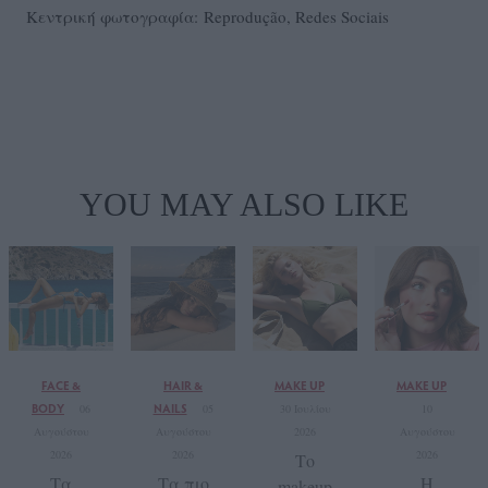
Κεντρική φωτογραφία: Reprodução, Redes Sociais
YOU MAY ALSO LIKE
FACE &
HAIR &
MAKE UP
MAKE UP
BODY
NAILS
06
05
30 Ιουλίου
10
Αυγούστου
Αυγούστου
2026
Αυγούστου
2026
2026
2026
Το
Τα
Τα πιο
Η
makeup