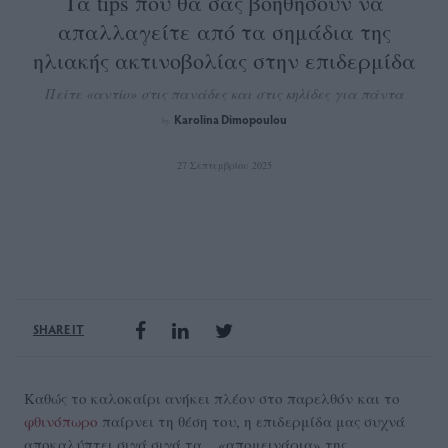
Τα tips που θα σας βοηθήσουν να
απαλλαγείτε από τα σημάδια της
ηλιακής ακτινοβολίας στην επιδερμίδα
Πείτε «αντίο» στις πανάδες και στις κηλίδες για πάντα
Karolina Dimopoulou
by
27 Σεπτεμβρίου 2025
SHARE IT
Καθώς το καλοκαίρι ανήκει πλέον στο παρελθόν και το
φθινόπωρο
παίρνει τη θέση του, η επιδερμίδα μας συχνά
αποκαλύπτει σιγά σιγά τα... «απομεινάρια» της