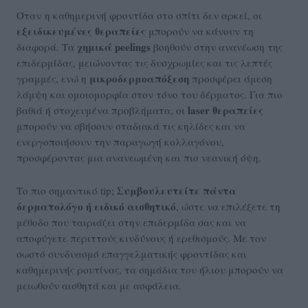
Όταν η καθημερινή φροντίδα στο σπίτι δεν αρκεί, οι
εξειδικευμένες θεραπείες
μπορούν να κάνουν τη
χημικά peelings
διαφορά. Τα
βοηθούν στην ανανέωση της
επιδερμίδας, μειώνοντας τις δυσχρωμίες και τις λεπτές
μικροδερμοαπόξεση
γραμμές, ενώ η
προσφέρει άμεση
λάμψη και ομοιομορφία στον τόνο του δέρματος. Για πιο
laser θεραπείες
βαθιά ή στοχευμένα προβλήματα, οι
μπορούν να σβήσουν σταδιακά τις κηλίδες και να
ενεργοποιήσουν την παραγωγή κολλαγόνου,
προσφέροντας μια ανανεωμένη και πιο νεανική όψη.
Συμβουλευτείτε πάντα
Το πιο σημαντικό tip;
δερματολόγο ή ειδικό αισθητικό
, ώστε να επιλέξετε τη
μέθοδο που ταιριάζει στην επιδερμίδα σας και να
αποφύγετε περιττούς κινδύνους ή ερεθισμούς. Με τον
σωστό συνδυασμό επαγγελματικής φροντίδας και
καθημερινής ρουτίνας, τα σημάδια του ήλιου μπορούν να
μειωθούν αισθητά και με ασφάλεια.