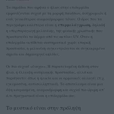
Τα σημάδια που αφήνει ο ήλιος στην επιδερμίδα
εμφανίζονται συχνά με τη μορφή πανάδων, δυσχρωμιών ή
ενός γενικότερου ανομοιόμορφου τόνου. Ο όρος που τα
υπερμελάγχρωση,
περιγράφει καλύτερα είναι η
δηλαδή
η υπερπαραγωγή μελανίνης, της φυσικής χρωστικής που
προστατεύει το δέρμα από τις ακτίνες UV. Όταν η
επιδερμίδα εκτίθεται συστηματικά χωρίς επαρκή
προστασία, η μελανίνη συγκεντρώνεται σε συγκεκριμένα
σημεία και δημιουργεί κηλίδες.
Οι πιο συχνοί «ένοχοι»; Η παρατεταμένη έκθεση στον
ήλιο, η έλλειψη αντηλιακής προστασίας, αλλά και
παράγοντες όπως η ηλικία και οι ορμονικές αλλαγές (π.χ.
εγκυμοσύνη, αντισυλληπτικά). Το αποτέλεσμα είναι μια
όψη κουρασμένη, ανομοιόμορφη και συχνά πιο ώριμη απ’
ό,τι πραγματικά είναι η επιδερμίδα σας.
Το μυστικό είναι στην πρόληψη