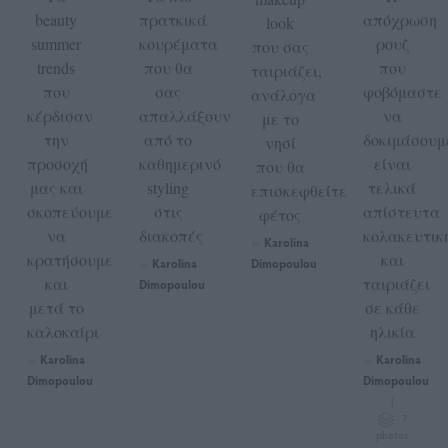
beauty
πρατκικά
απόχρωση
look
summer
κουρέματα
ρουζ
που σας
trends
που θα
που
ταιριάζει,
που
σας
φοβόμαστε
ανάλογα
κέρδισαν
απαλλάξουν
να
με το
την
από το
δοκιμάσουμ
νησί
προσοχή
καθημερινό
είναι
που θα
μας και
styling
τελικά
επισκεφθείτε
σκοπεύουμε
στις
απίστευτα
φέτος
να
διακοπές
κολακευτικ
Karolina
by
κρατήσουμε
και
Karolina
Dimopoulou
by
και
ταιριάζει
Dimopoulou
μετά το
σε κάθε
καλοκαίρι
ηλικία
Karolina
Karolina
by
by
Dimopoulou
Dimopoulou
|
7
photos