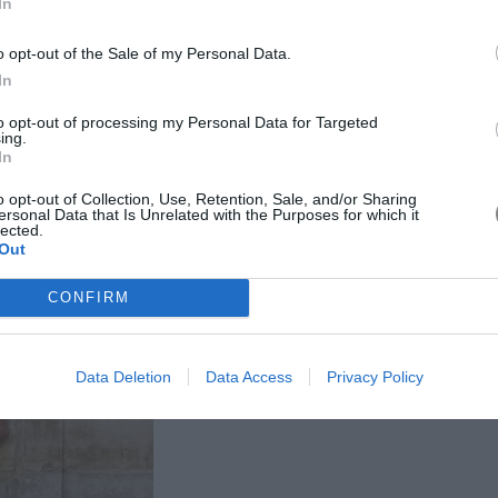
ρούν να συνδυαστούν εύκολα με ένα απλό basic t-shirt και
In
με ψηλό πέδιλο για τις βραδινές σας εξόδους. Ακόμη, όσες
o opt-out of the Sale of my Personal Data.
την τέλεια επιλογή για πιο ιδιαίτερα night looks.
In
to opt-out of processing my Personal Data for Targeted
ing.
In
o opt-out of Collection, Use, Retention, Sale, and/or Sharing
ersonal Data that Is Unrelated with the Purposes for which it
lected.
Out
CONFIRM
Data Deletion
Data Access
Privacy Policy