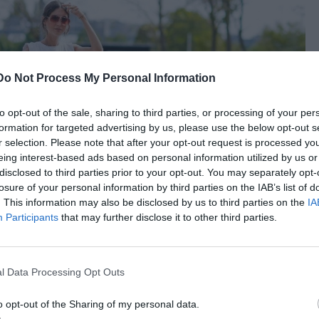
Do Not Process My Personal Information
to opt-out of the sale, sharing to third parties, or processing of your per
formation for targeted advertising by us, please use the below opt-out s
r selection. Please note that after your opt-out request is processed y
eing interest-based ads based on personal information utilized by us or
disclosed to third parties prior to your opt-out. You may separately opt-
losure of your personal information by third parties on the IAB’s list of
. This information may also be disclosed by us to third parties on the
IA
Participants
that may further disclose it to other third parties.
α από τις μεγαλύτερες τάσεις της φετινής σεζόν και
l Data Processing Opt Outs
σας για το τριήμερο. Πρόκειται για ένα ιδιαίτερα ευέλικτο
ην εποχή που διανύουμε, καθώς δεν είναι ούτε υπερβολικά
o opt-out of the Sharing of my personal data.