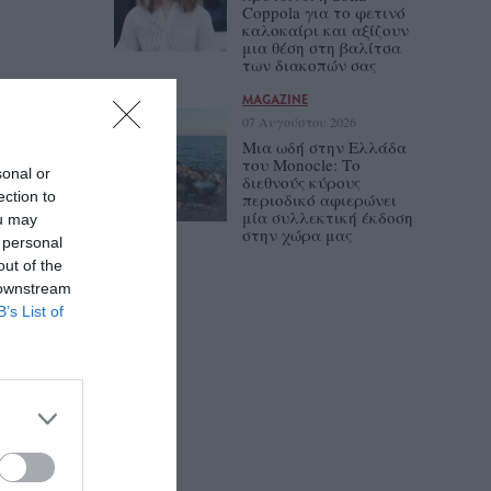
Coppola για το φετινό
καλοκαίρι και αξίζουν
μια θέση στη βαλίτσα
των διακοπών σας
MAGAZINE
07 Αυγούστου 2026
Μια ωδή στην Ελλάδα
του Monocle: Το
sonal or
διεθνούς κύρους
ection to
περιοδικό αφιερώνει
μία συλλεκτική έκδοση
ou may
στην χώρα μας
 personal
out of the
 downstream
B’s List of