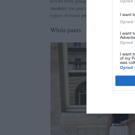
κοντό ούτε μακρύ. Οι midi φούστες μπο
Opted 
sneakers για μια απλή βόλτα, αλλά και 
I want t
έχουν έντονα prints ή μοτίβα αποτελούν 
Opted 
White pants
I want 
Advertis
Opted 
I want t
of my P
was col
Opted 