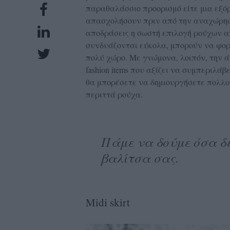
παραθαλάσσιο προορισμό είτε μια εξό
UBSCRIPTIONS
απασχολήσουν πριν από την αναχώρηση 
GLOW
αποδράσεις η σωστή επιλογή ρούχων απ
IVING
συνδυάζονται εύκολα, μπορούν να φορ
0
πολύ χώρο. Με γνώμονα, λοιπόν, την 
fashion items που αξίζει να συμπεριλά
ρόνια
θα μπορέσετε να δημιουργήσετε πολλο
περιττά ρούχα.
NEW
ISSUE
Πάμε να δούμε όσα δε
βαλίτσα σας.
ροι
ρήσης
Midi skirt
ολιτική
πορρήτου