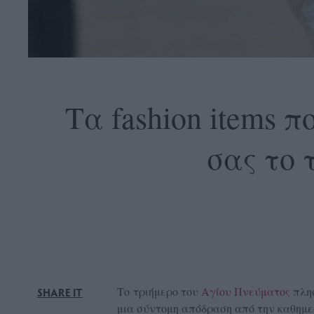
OLLOW
S
Τα fashion items 
σας το 
ABOUT
CONTACT
GLOW
NEWSLETTER
ΣΗΜΕΙΑ
ΔΙΑΝΟΜΗΣ
DVERTISE
Το τριήμερο του
Αγίου Πνεύματος
πλησ
SHARE IT
ITEMAP
μια σύντομη απόδραση από την καθημερ