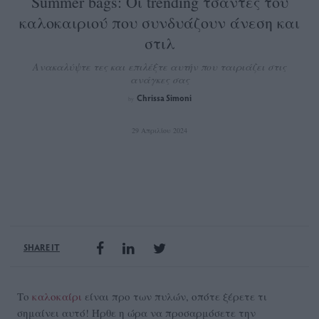
Summer bags: Οι trending τσάντες του
καλοκαιριού που συνδυάζουν άνεση και
στιλ
Ανακαλύψτε τες και επιλέξτε αυτήν που ταιριάζει στις
ανάγκες σας
Chrissa Simoni
by
29 Απριλίου 2024
SHARE IT
Το
καλοκαίρι
είναι προ των πυλών, οπότε ξέρετε τι
σημαίνει αυτό! Ήρθε η ώρα να προσαρμόσετε την