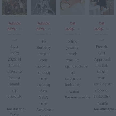
FASHION
FASHION
THE
THE
NEWS
NEWS
LOOK
LOOK
05
29
30
04
Αυγούστου
Ιουλίου 2026
Ιουλίου 2026
Αυγούστου
2026
2026
Το
5 fine
Lyst
French
Burberry
jewelry
Index
Girl
trench
trends
2026: Η
Approved:
coat
που θα
Chanel
Τα flat
αποκτά
εμπνεύσουν
είναι το
shoes
τη δική
τα
hottest
που
του
επόμενα
brand
επιλέγουν
έκθεση
look σας
της
τώρα οι
στο
Vasiliki
by
χρονιάς
Γαλλίδες
V&A
Doukoumopoulou
του
Vasiliki
by
by
Konstantinos
Λονδίνου
Doukoumopoul
Tanias