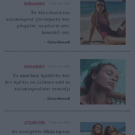
HAIR & NAILS
11 Ιουλίου 2026
Tα πιο εύκολα και
καλοκαιρινά χτενίσματα που
μπορείτε να κάνετε στις
διακοπές σας
Giota Minoudi
by
FACE & BODY
03 Ιουλίου 2026
Τα must-have προϊόντα που
δεν πρέπει να λείπουν από το
καλοκαιρινό σας νεσεσέρ
Giota Minoudi
by
STYLING TIPS
30 Ιουνίου 2026
Αν αναζητάτε bikini top και