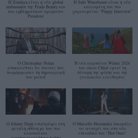
Η Zendaya είναι η νέα global
Η Suki Waterhouse είναι η νέα
ambassador της Prada Beauty και
καλεσμένη του πιο
του εμβληματικού αρώματος
χαριτωμένου “Puppy Interview”
Paradoxe
Ο Christopher Nolan
Η νέα καμπάνια Winter 2026
αποκαλύπτει τις ταινίες που
του οίκου Chloé υμνεί τη
διαμόρφωσαν τη δημιουργική
δύναμη της φύσης και της
του ματιά
γυναικείας ελευθερίας
Ο Johnny Depp επιστρέφει στη
Ο Marcello Hernández δοκιμάζει
μεγάλη οθόνη με τον πιο
τις αντοχές του στο νέο
κλασικό και
επεισόδιο του “Hot Ones”
χριστουγεννιάτικο τρόπο