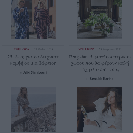
THE LOOK
WELLNESS
02 Μαΐου 2018
23 Μαρτίου 2021
25 ιδέες για να δείχνετε
Feng shui: 5 φυτά εσωτερικού
κομψή σε μία βάφτιση
χώρου που θα φέρουν καλή
τύχη στο σπίτι σας
Aliki Siamkouri
by
Renalda Karina
by