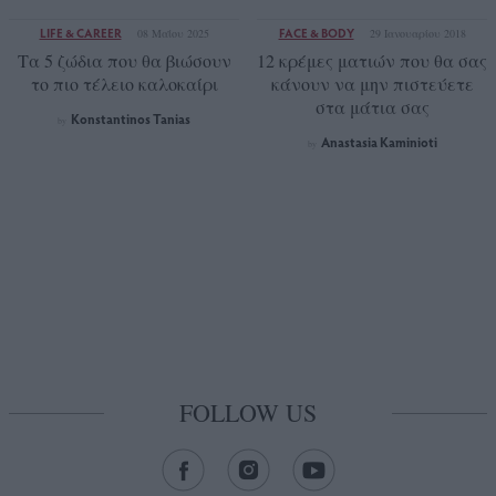
LIFE & CAREER
FACE & BODY
08 Μαΐου 2025
29 Ιανουαρίου 2018
Τα 5 ζώδια που θα βιώσουν
12 κρέμες ματιών που θα σας
το πιο τέλειο καλοκαίρι
κάνουν να μην πιστεύετε
στα μάτια σας
Konstantinos Tanias
by
Anastasia Kaminioti
by
FOLLOW US