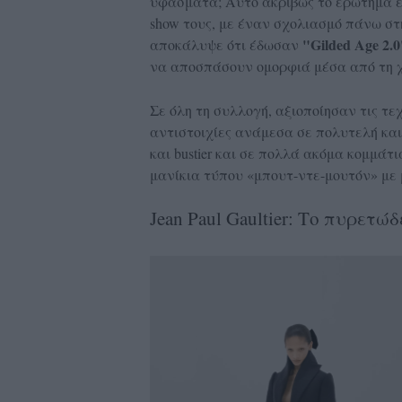
υφάσματα; Αυτό ακριβώς το ερώτημα 
show τους, με έναν σχολιασμό πάνω στ
"Gilded Age 2.0
αποκάλυψε ότι έδωσαν
να αποσπάσουν ομορφιά μέσα από τη 
Σε όλη τη συλλογή, αξιοποίησαν τις τε
αντιστοιχίες ανάμεσα σε πολυτελή και
και bustier και σε πολλά ακόμα κομμά
μανίκια τύπου «μπουτ-ντε-μουτόν» με 
Jean Paul Gaultier: Το πυρετώ