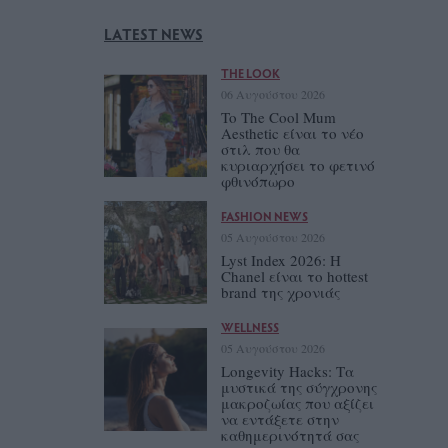
LATEST NEWS
THE LOOK
06 Αυγούστου 2026
To The Cool Mum
Aesthetic είναι το νέο
στιλ που θα
κυριαρχήσει το φετινό
φθινόπωρο
FASHION NEWS
05 Αυγούστου 2026
Lyst Index 2026: Η
Chanel είναι το hottest
brand της χρονιάς
WELLNESS
05 Αυγούστου 2026
Longevity Hacks: Τα
μυστικά της σύγχρονης
μακροζωίας που αξίζει
να εντάξετε στην
καθημερινότητά σας