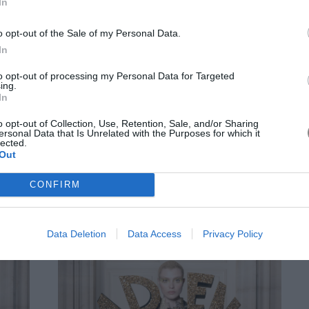
In
e Rose" του Νταλί. Στο επίκεντρο, μια ερώτηση-«παιχνίδι»:
 τις μάσκες; Είναι ακριβώς αυτή η αίσθηση -να ανήκεις σε
o opt-out of the Sale of my Personal Data.
 τη γοητεία του αγνώστου- που ο σχεδιαστής προσπάθησε
In
to opt-out of processing my Personal Data for Targeted
ing.
 έγινε ο συνδετικός κρίκος μιας αφήγησης που κινήθηκε
In
ρ φόρεμα με ένα μοναχικό μαύρο τριαντάφυλλο στο
σε διαβάθμιση μαύρου προς μπορντό, πρώτα printed και
o opt-out of Collection, Use, Retention, Sale, and/or Sharing
ersonal Data that Is Unrelated with the Purposes for which it
ς λίθους στο ίδιο ombré χρώμα. Έκπληξη αποτέλεσαν και τα
lected.
ίκες όσο και για άντρες. Πρόκειται για ένα νέο κεφάλαιο
Out
μοιάζει έτοιμο να ανθίσει.
CONFIRM
Rolf
Data Deletion
Data Access
Privacy Policy