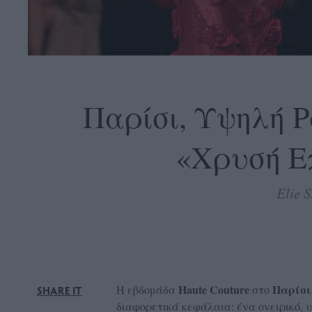
OLLOW
S
Παρίσι, Υψηλή Ρ
«Χρυσή Επ
ABOUT
CONTACT
Elie 
GLOW
NEWSLETTER
ΣΗΜΕΙΑ
ΔΙΑΝΟΜΗΣ
DVERTISE
Haute Couture
Παρίσ
Η εβδομάδα
στο
SHARE IT
ITEMAP
διαφορετικά κεφάλαια: ένα ονειρικό, υ