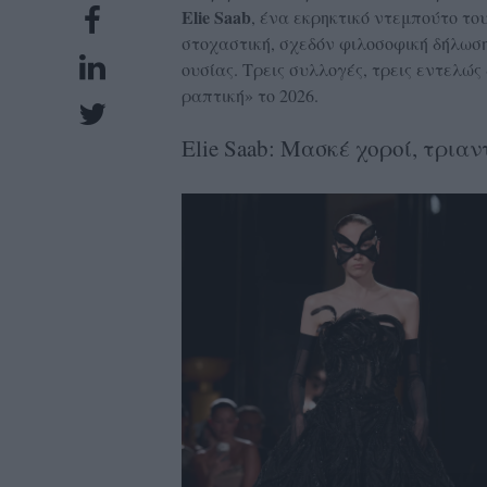
Elie Saab
, ένα εκρηκτικό ντεμπούτο του
UBSCRIPTIONS
στοχαστική, σχεδόν φιλοσοφική δήλωσ
GLOW
ουσίας. Τρεις συλλογές, τρεις εντελώς
IVING
ραπτική» το 2026.
0
Elie Saab: Μασκέ χοροί, τρι
ρόνια
NEW
ISSUE
ροι
ρήσης
ολιτική
πορρήτου