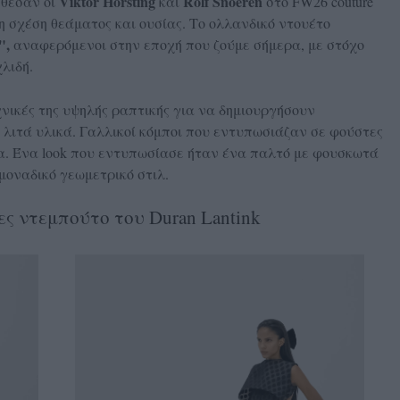
Viktor Horsting
Rolf Snoeren
έθεσαν οι
και
στο FW26 couture
η σχέση θεάματος και ουσίας. Το ολλανδικό ντουέτο
",
αναφερόμενοι στην εποχή που ζούμε σήμερα, με στόχο
χλιδή.
χνικές της υψηλής ραπτικής για να δημιουργήσουν
 λιτά υλικά. Γαλλικοί κόμποι που εντυπωσιάζαν σε φούστες
τια. Ένα look που εντυπωσίασε ήταν ένα παλτό με φουσκωτά
μοναδικό γεωμετρικό στιλ.
δες ντεμπούτο του Duran Lantink