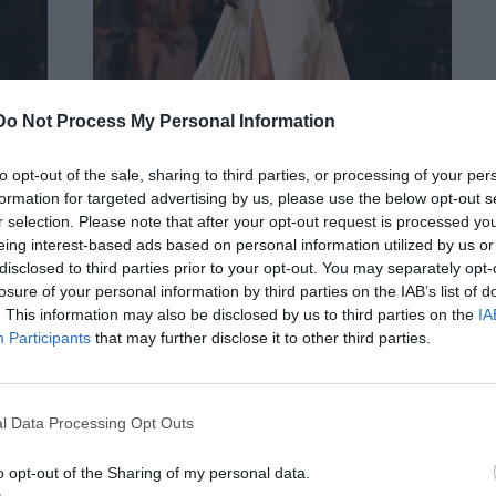
Do Not Process My Personal Information
to opt-out of the sale, sharing to third parties, or processing of your per
formation for targeted advertising by us, please use the below opt-out s
r selection. Please note that after your opt-out request is processed y
eing interest-based ads based on personal information utilized by us or
disclosed to third parties prior to your opt-out. You may separately opt-
Σαλβαδόρ Νταλί
 ο
φαίνεται πως ζει ξανά τη στιγμή του.
losure of your personal information by third parties on the IAB’s list of
. This information may also be disclosed by us to third parties on the
IA
ab μοιράστηκε πως οι υπερρεαλιστικοί μασκέ χοροί ήταν η
Participants
that may further disclose it to other third parties.
σουρεαλισμός
συλλογή. Ο
, είπε, έχει να κάνει με το να
board με εικόνες από θρυλικούς μασκέ χορούς: τον Richard
l Data Processing Opt Outs
beth Taylor με iconic λευκό headpiece, τη νεαρή Mia Farrow
o opt-out of the Sharing of my personal data.
φημο Black & White Ball του Truman Capote το 1966,