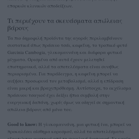
επαρκών κλινικών αποδείξεων.
Τι περιέχουν τα σκευάσματα απώλειας
βάρους
Τα πιο δημοφιλή προϊόντα της αγοράς περιλαμβάνουν
συστατικά όπως πράσινο τσάι, καφεΐνη, το τροπικό φυτό
Garcinia Cambogia, γλυκομαννάνη και διάφορα φυτικά
μίγματα. Ορισμένα από αυτά έχουν μελετηθεί
επιστημονικά, αλλά τα αποτελέσματα είναι συνήθως
περιορισμένα. Για παράδειγμα, η καφεΐνη μπορεί να
αυξήσει προσωρινά τον μεταβολισμό, αλλά η επίδραση
είναι μικρή και βραχυπρόθεσμη. Αντίστοιχα, το εκχύλισμα
πράσινου τσαγιού έχει δείξει ήπια συμβολή στην
ενεργειακή δαπάνη, χωρίς όμως να οδηγεί σε σημαντική
απώλεια βάρους από μόνο του.
Good to know:
Η γλυκομαννάνη, μια φυτική ίνα, μπορεί να
προκαλέσει αίσθημα κορεσμού, αλλά τα αποτελέσματα
εξαρτώνται αυστηρά από τη συνολική διατροφή. Σε καμία