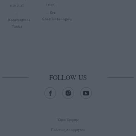
τους;
κοιλιά
Eva
by
by
Chatziantonoglou
Konstantinos
Tanias
FOLLOW US
Όροι Xρήσης
Πολιτική Απορρήτου