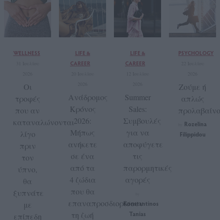
WELLNESS
LIFE &
LIFE &
PSYCHOLOGY
CAREER
CAREER
31 Ιουλίου
22 Ιουλίου
2026
20 Ιουλίου
12 Ιουλίου
2026
2026
2026
Οι
Ζούμε ή
Ανάδρομος
Summer
τροφές
απλώς
Κρόνος
Sales:
που αν
προλαβαίνο
2026:
Συμβουλές
καταναλώνονται
Rozelina
by
Μήπως
για να
λίγο
Filippidou
ανήκετε
αποφύγετε
πριν
σε ένα
τις
τον
από τα
παρορμητικές
ύπνο,
4 ζώδια
αγορές
θα
που θα
ξυπνάτε
by
επαναπροσδιορίσουν
με
Konstantinos
τη ζωή
Tanias
επίπεδη