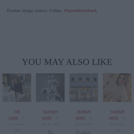
Feature image source: Celine,
@pernilleteisbaek
YOU MAY ALSO LIKE
THE
FASHION
FASHION
FASHION
LOOK
NEWS
NEWS
NEWS
04
29
30
03
Αυγούστου
Ιουλίου 2026
Ιουλίου 2026
Αυγούστου
2026
2026
Το
Ο οίκος