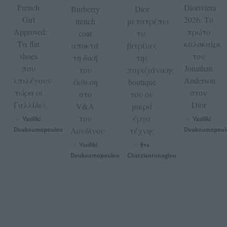
French
Dioriviera
Burberry
Dior
Girl
2026: Το
trench
μετατρέπει
Approved:
πρώτο
coat
τις
Τα flat
καλοκαίρι
αποκτά
βιτρίνες
shoes
του
τη δική
της
που
Jonathan
του
παριζιάνικης
επιλέγουν
Anderson
έκθεση
boutique
τώρα οι
στον
στο
του σε
Γαλλίδες
Dior
V&A
μικρά
του
έργα
Vasiliki
Vasiliki
by
by
Doukoumopoulou
Λονδίνου
τέχνης
Doukoumopoul
Vasiliki
Eva
by
by
Doukoumopoulou
Chatziantonoglou