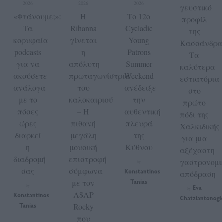
2026
2026
2026
γευστικό
«Φτάνουμε;»:
Η
Το 12ο
προφίλ
Τα
Rihanna
Cycladic
της
κορυφαία
γίνεται
Young
Κασσάνδρα
podcasts
η
Patrons
Τα
για να
απόλυτη
Summer
καλύτερα
ακούσετε
πρωταγωνίστρια
Weekend
εστιατόρια
ανάλογα
του
ανέδειξε
στο
με το
καλοκαιριού
την
πρώτο
πόσες
– Η
αυθεντική
πόδι της
ώρες
πιθανή
πλευρά
Χαλκιδικής
διαρκεί
μεγάλη
της
για μια
η
μουσική
Κύθνου
αξέχαστη
διαδρομή
επιστροφή
γαστρονομι
by
σας
σύμφωνα
Konstantinos
απόδραση
με τον
Tanias
by
Eva
by
A$AP
Konstantinos
Chatziantonogl
Tanias
Rocky
που