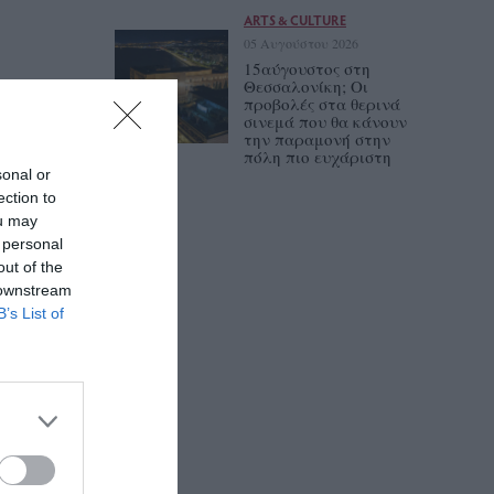
ARTS & CULTURE
05 Αυγούστου 2026
15αύγουστος στη
Θεσσαλονίκη; Οι
προβολές στα θερινά
σινεμά που θα κάνουν
την παραμονή στην
πόλη πιο ευχάριστη
sonal or
ection to
ou may
 personal
out of the
 downstream
B’s List of