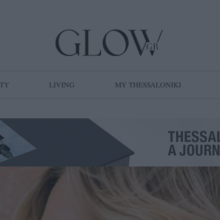
TY
LIVING
MY THESSALONIKI