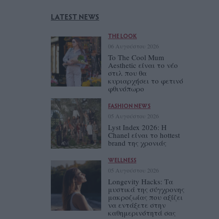
LATEST NEWS
THE LOOK
06 Αυγούστου 2026
To The Cool Mum
Aesthetic είναι το νέο
στιλ που θα
κυριαρχήσει το φετινό
φθινόπωρο
FASHION NEWS
05 Αυγούστου 2026
Lyst Index 2026: Η
Chanel είναι το hottest
brand της χρονιάς
WELLNESS
05 Αυγούστου 2026
Longevity Hacks: Τα
μυστικά της σύγχρονης
μακροζωίας που αξίζει
να εντάξετε στην
καθημερινότητά σας