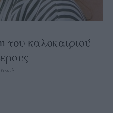
em του καλοκαιριού
τερους
τικούς