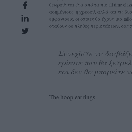
θεωρούνται ένα από τα πιο all time clas
UBSCRIPTIONS
ασημένιους, η χρυσού, αλλά και τις δύο 
GLOW
εμφανίσεις, οι οποίες θα έχουν μία ta
IVING
σταθούν σε πλήθος περιστάσεων, σας π
0
ρόνια
Συνεχίστε να διαβάζε
κρίκους που θα ξετρελ
NEW
και δεν θα μπορείτε 
ISSUE
The hoop earrings
ροι
ρήσης
ολιτική
πορρήτου