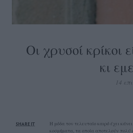
OLLOW
S
Οι χρυσοί κρίκοι 
κι εμ
ABOUT
CONTACT
14 επ
GLOW
NEWSLETTER
ΣΗΜΕΙΑ
ΔΙΑΝΟΜΗΣ
DVERTISE
H μόδα τον τελευταίο καιρό έχει κάνει
SHARE IT
ITEMAP
κοσμήματα, τα οποία αποτελούν πολύ σ