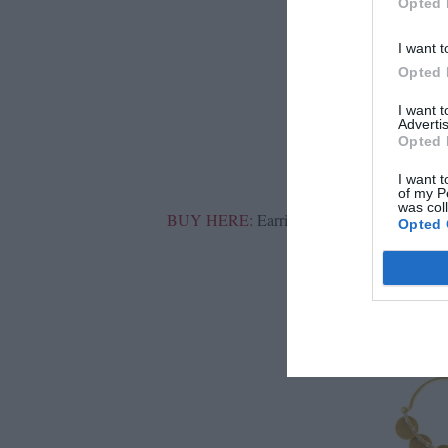
Opted 
I want t
Opted 
I want 
Advertis
Opted 
I want t
of my P
was col
BUY HERE
: Earrings, Oxette
Opted 