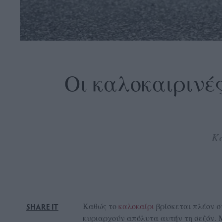
OLLOW
S
Οι καλοκαιρινές
ABOUT
CONTACT
Κα
GLOW
NEWSLETTER
ΣΗΜΕΙΑ
ΔΙΑΝΟΜΗΣ
DVERTISE
Καθώς το
καλοκαίρι
βρίσκεται πλέον σ
SHARE IT
ITEMAP
κυριαρχούν απόλυτα αυτήν τη σεζόν. 