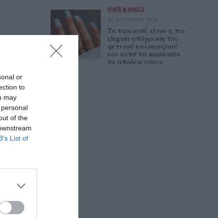
HAIR & NAILS
07 Αυγούστου 2026
Το τιρκουάζ είναι η πιο
elegant απόχρωση του
φετινού καλοκαιριού
και αυτά τα manicures
το αποδεικνύουν
sonal or
ection to
ou may
 personal
out of the
 downstream
B’s List of