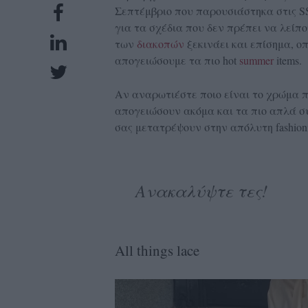
Σεπτέμβριο που παρουσιάστηκα στις S
UBSCRIPTIONS
για τα σχέδια που δεν πρέπει να λείπο
GLOW
των
διακοπών
ξεκινάει και επίσημα, ο
IVING
απογειώσουμε τα πιο hot
summer
items.
0
Αν αναρωτιέστε ποιο είναι το χρώμα πο
ρόνια
απογειώσουν ακόμα και τα πιο απλά σύ
σας μετατρέψουν στην απόλυτη fashioni
NEW
ISSUE
Ανακαλύψτε τες!
ροι
All things lace
ρήσης
ολιτική
πορρήτου