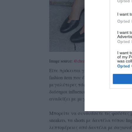
Opted 
I want t
Opted 
I want 
Advertis
Opted 
I want t
of my P
Image source:
@christietyler
was col
Opted 
Είτε πρόκειται για shorts, φούστες, πα
fashion item που έχετε επιλέξει διαθέτ
μεγαλύτερες τάσεις αυτό το καλοκαίρι. 
διάσημοι influencers και celebrities, ανά
αναδείξει με μεγάλη επιτυχία αυτό το t
Μπορείτε να συνδυάσετε τις φούστες μ
sneakers, τα shorts με δαντέλα τύπου li
λεπτομέρειες από δαντέλα με σαγιονά