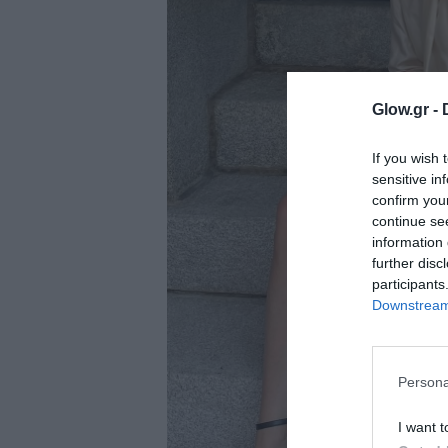
ολιτική
ookies
αυτότητα
Glow.gr -
If you wish 
sensitive in
confirm you
continue se
information 
further disc
participants
Downstream 
Persona
I want t