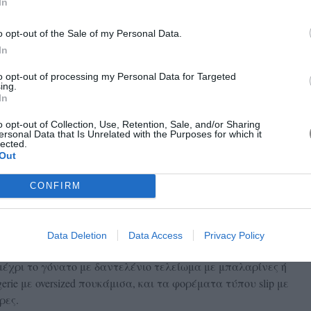
In
o opt-out of the Sale of my Personal Data.
In
to opt-out of processing my Personal Data for Targeted
ing.
In
o opt-out of Collection, Use, Retention, Sale, and/or Sharing
ersonal Data that Is Unrelated with the Purposes for which it
lected.
Out
ντελόνια, φορέματα ή tops, δεν έχει και τόση σημασία. Αν το
ει δαντέλα στο τελείωμα, τότε είναι μία από τις
CONFIRM
Οίκοι όπως, οι The Row, Rohé, Saint Laurent αλλά και
μεσά τους και η Jennifer Lawrence έχουν υιοθετήσει και
rend.
Data Deletion
Data Access
Privacy Policy
έχρι το γόνατο με δαντελένιο τελείωμα με μπαλαρίνες ή
ngerie με oversized πουκάμισα, και τα φορέματα τύπου slip με
ρες.