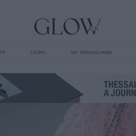
TY
LIVING
MY THESSALONIKI