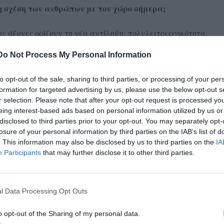
 σχέση των ανθρώπων με τον χώρο σήμερα;
ις άξονες ορίζουν τη νέα αντίληψη: πολυλειτουργικότητα,
ός, παρουσία φύσης- και ψηφιακή ενσωμάτωση μέσα από
Do Not Process My Personal Information
φωτισμού, θέρμανσης και ασφάλειας.
to opt-out of the sale, sharing to third parties, or processing of your per
ος του αρχιτέκτονα τα τελευταία χρόνια, πέρα από το
formation for targeted advertising by us, please use the below opt-out s
ρά σχεδιαστικό κομμάτι;
r selection. Please note that after your opt-out request is processed y
eing interest-based ads based on personal information utilized by us or
χή του Master Builder, ήταν ο πολυπράγμων συντονιστής του
disclosed to third parties prior to your opt-out. You may separately opt-
Ο ρόλος του είναι καθοριστικός όχι μόνον στην σύλληψη και
losure of your personal information by third parties on the IAB’s list of
 στην υλοποίηση του. Ο ρόλος αυτός διευρύνεται διαρκώς
. This information may also be disclosed by us to third parties on the
IA
Participants
that may further disclose it to other third parties.
ργου με τον συντονισμό της μελετητικής ομάδας όλων των
ων των stakeholders του έργου, όσο και προς την Διαχείριση
νων που έφερε στο επάγγελμα ο παραμετρικός σχεδιασμός.
rchitects τη μεγαλύτερη ευθύνη σήμερα απέναντι στους
l Data Processing Opt Outs
ρωποκεντρικό και βιοκλιματικό σχεδιασμό. Στα πλαίσια της
ός ο ρόλος μας στο να καθοδηγήσουμε σωστά τους πελάτες
o opt-out of the Sharing of my personal data.