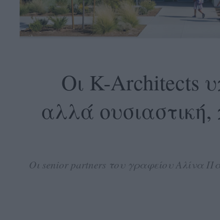
OLLOW
S
Oι K-Architects
αλλά ουσιαστική, 
ABOUT
CONTACT
GLOW
NEWSLETTER
Οι senior partners του γραφείου Αλίνα Π
ΣΗΜΕΙΑ
ΔΙΑΝΟΜΗΣ
DVERTISE
ITEMAP