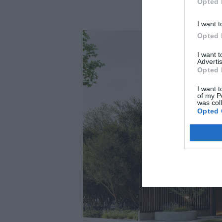
μας σε πιο «πράσινε
Opted 
I want t
Opted 
I want 
Advertis
Opted 
I want t
of my P
was col
Opted 