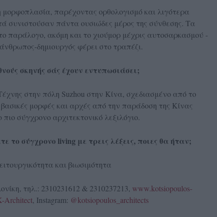
τη μορφοπλασία, παρέχοντας ορθολογισμό και λιγότερα
τά συνιστούσαν πάντα ουσιώδες μέρος της σύνθεσης. Τα
 το παράλογο, ακόμη και το χιούμορ μέχρις αυτοσαρκασμού -
 άνθρωπος-δημιουργός φέρει στο τραπέζι.
θνούς σκηνής σάς έχουν εντυπωσιάσει;
έχνης στην πόλη Suzhou στην Κίνα, σχεδιασμένο από το
 βασικές μορφές και αρχές από την παράδοση της Κίνας
 πιο σύγχρονο αρχιτεκτονικό λεξιλόγιο.
 το σύγχρονο living με τρεις λέξεις, ποιες θα ήταν;
λειτουργικότητα και βιωσιμότητα
ονίκη, τηλ.: 2310231612 & 2310237213,
www.kotsiopoulos-
-Architect
, Instagram:
@kotsiopoulos_architects