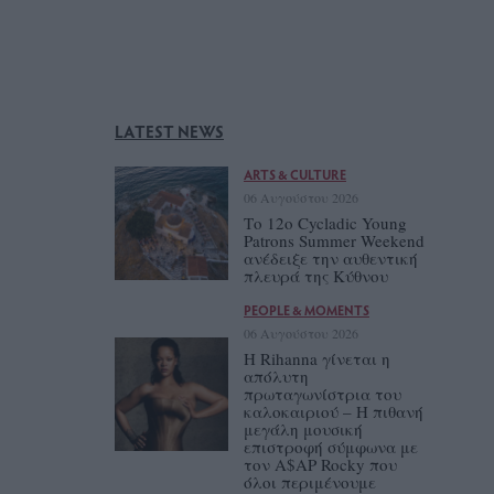
LATEST NEWS
ARTS & CULTURE
06 Αυγούστου 2026
Το 12ο Cycladic Young
Patrons Summer Weekend
ανέδειξε την αυθεντική
πλευρά της Κύθνου
PEOPLE & MOMENTS
06 Αυγούστου 2026
Η Rihanna γίνεται η
απόλυτη
πρωταγωνίστρια του
καλοκαιριού – Η πιθανή
μεγάλη μουσική
επιστροφή σύμφωνα με
τον A$AP Rocky που
όλοι περιμένουμε