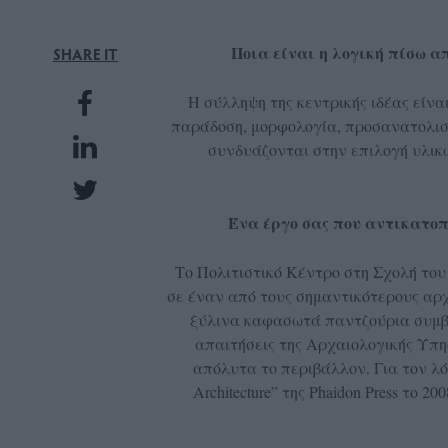
UBSCRIPTIONS
GLOW
Ποια είναι η λογική πίσω απ
SHARE IT
IVING
Η σύλληψη της κεντρικής ιδέας είνα
0
παράδοση, μορφολογία, προσανατολισμ
ρόνια
συνδυάζονται στην επιλογή υλικώ
NEW
Ένα έργο σας που αντικατοπ
ISSUE
Το Πολιτιστικό Κέντρο στη Σχολή του
σε έναν από τους σημαντικότερους αρχ
ξύλινα καφασωτά παντζούρια συμβά
απαιτήσεις της Αρχαιολογικής Υπη
ροι
απόλυτα το περιβάλλον. Για τον λόγ
ρήσης
Architecture” της Phaidon Press το
ολιτική
πορρήτου