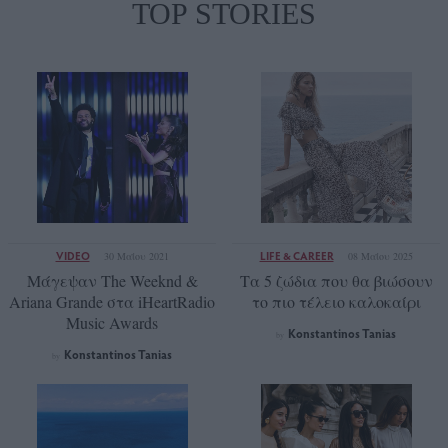
TOP STORIES
VIDEO
LIFE & CAREER
30 Μαΐου 2021
08 Μαΐου 2025
Μάγεψαν The Weeknd &
Τα 5 ζώδια που θα βιώσουν
Ariana Grande στα iHeartRadio
το πιο τέλειο καλοκαίρι
Music Awards
Konstantinos Tanias
by
Konstantinos Tanias
by