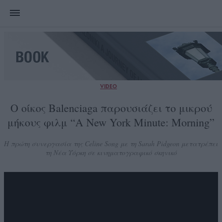
VIDEO
Ο οίκος Balenciaga παρουσιάζει το μικρού
μήκους φιλμ “A New York Minute: Morning”
Η πρώτη συνεργασία της Celine Song με τη Sarah Pidgeon μετατρέπει
τη Νέα Υόρκη σε κινηματογραφικό σκηνικό