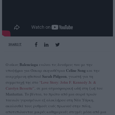
SHARE IT
Balenciaga
Ο οίκος
ενώνει τις δυνάμεις του με την
Celine Song
υποψήφια για Όσκαρ σκηνοθέτρια
και την
Sarah Pidgeon
ανερχόμενη ηθοποιό
, γνωστή για τη
συμμετοχή της στο
“Love Story: John F. Kennedy Jr. &
Carolyn Bessette”
, σε μια ατμοσφαιρική ωδή στη ζωή του
Manhattan. Το βίντεο, το πρώτο από μια σειρά τριών
ταινιών γυρισμένων εξ ολοκλήρου στη Νέα Υόρκη,
ακολουθεί τους ρυθμούς ενός πρωινού στην πόλη,
αποτυπώνοντας μικρές καθημερινές στιγμές μέσα από μια