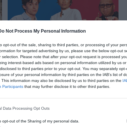
Do Not Process My Personal Information
to opt-out of the sale, sharing to third parties, or processing of your per
Ο Tom Holland, η Zendaya και ο
formation for targeted advertising by us, please use the below opt-out s
Jacob Batalon αποκαλύπτουν με
r selection. Please note that after your opt-out request is processed y
χιούμορ τις άγνωστες πλευρές
eing interest-based ads based on personal information utilized by us or
disclosed to third parties prior to your opt-out. You may separately opt-
τους
losure of your personal information by third parties on the IAB’s list of
. This information may also be disclosed by us to third parties on the
IA
Participants
that may further disclose it to other third parties.
l Data Processing Opt Outs
o opt-out of the Sharing of my personal data.