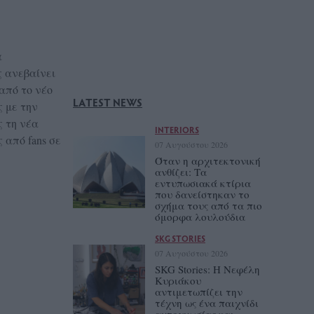
α
ς ανεβαίνει
από το νέο
LATEST NEWS
ς με την
 τη νέα
INTERIORS
 από fans σε
07 Αυγούστου 2026
Όταν η αρχιτεκτονική
ανθίζει: Τα
εντυπωσιακά κτίρια
που δανείστηκαν το
σχήμα τους από τα πιο
όμορφα λουλούδια
SKG STORIES
07 Αυγούστου 2026
SKG Stories: Η Νεφέλη
Κυριάκου
αντιμετωπίζει την
τέχνη ως ένα παιχνίδι
αυτογνωσίας και