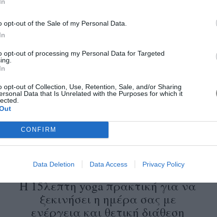
In
Η νέα καμπάνια της Fall-Winter
o opt-out of the Sale of my Personal Data.
In
2026 συλλογής του Versace
επαναπροσδιορίζει τη δύναμη του
to opt-out of processing my Personal Data for Targeted
ing.
οίκου
In
o opt-out of Collection, Use, Retention, Sale, and/or Sharing
ersonal Data that Is Unrelated with the Purposes for which it
lected.
Out
CONFIRM
Data Deletion
Data Access
Privacy Policy
α
Η 15λεπτη yoga πρακτική για να
ξεκινήσει η ημέρα σας με
ενέργεια και θετική διάθεση