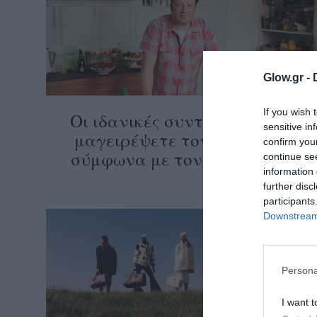
ολιτική
ookies
αυτότητα
Glow.gr -
If you wish 
Οι ιδανικές συνταγές για να
sensitive in
μαγειρέψετε τον Αύγουστο
confirm you
σύμφωνα με τον Jamie Oliver
continue se
information 
further disc
participants
Downstream 
Persona
I want t