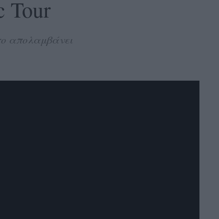
c Tour
 το απολαμβάνει