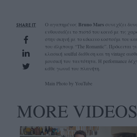
UBSCRIPTIONS
GLOW
Bruno Mars
IVING
Ο αγαπημένος
συνεχίζει δυν
SHARE IT
ενθουσιάζει το πιστό του κοινό με τις χα
0
στην σκηνή με το κόκκινο κοστούμι του κ
ρόνια
του άλμπουμ “
The Romantic”. Πρόκειται γ
κλασική soulful διάθεση και τη
vintage αισ
μουσική του ταυτότητα. Η performance δέ
NEW
κάθε γωνιά του πλανήτη.
ISSUE
Main Photo by YouTube
MORE VIDEO
ροι
ρήσης
ολιτική
πορρήτου