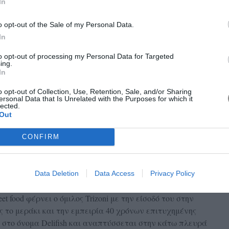
In
o opt-out of the Sale of my Personal Data.
In
to opt-out of processing my Personal Data for Targeted
ing.
In
o opt-out of Collection, Use, Retention, Sale, and/or Sharing
ersonal Data that Is Unrelated with the Purposes for which it
lected.
Out
CONFIRM
Data Deletion
Data Access
Privacy Policy
et food φέρνει ο όμιλος
Trizoni με την είσοδό του στην
ς το μεράκι και την εμπειρία 40 χρόνων επιτυχημένης
ι στο όνομα Delifish και αναπτύσσεται στην κάτω πλευρά