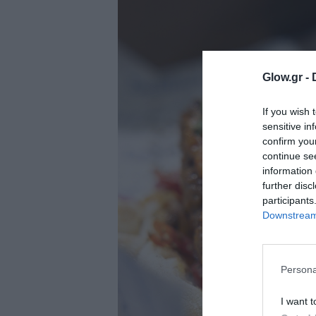
ολιτική
ookies
αυτότητα
Glow.gr -
If you wish 
sensitive in
confirm you
continue se
information 
further disc
participants
Downstream 
Persona
I want t