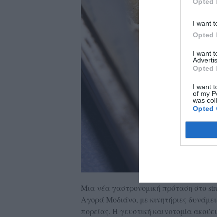
Opted 
I want t
Opted 
I want 
Advertis
Opted 
I want t
of my P
was col
Opted 
Μια νέα γαστρονομική πρόταση στο stre
Αγορά Μοδιάνο, με κινητήριες δυνάμει
πορείας. Η γευστική καινοτομία ακούε