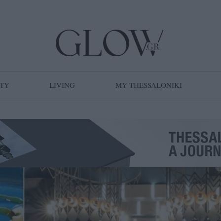
TY
LIVING
MY THESSALONIKI