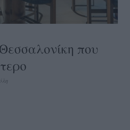
η Θεσσαλονίκη που
ύτερο
όλη