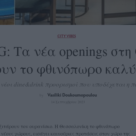
CITY VIBES
KG: Τα νέα openings στ
υν το φθινόπωρο καλ
 νέοι dine&drink προορισμοί που υποδέχεται η π
Vasiliki Doukoumopoulou
by
14 Σεπτεμβρίου 2023
ξιτάρουν τον ουρανίσκο. Η Θεσσαλονίκη το φθινόπωρο
 νέους χώρους, εισάγει καινούριες προτάσεις στον χώρο της