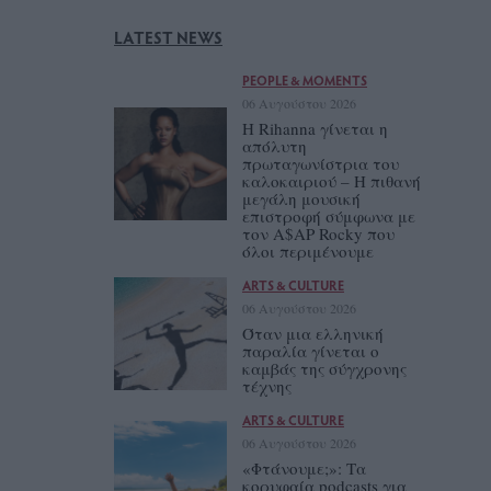
LATEST NEWS
PEOPLE & MOMENTS
06 Αυγούστου 2026
Η Rihanna γίνεται η
απόλυτη
πρωταγωνίστρια του
καλοκαιριού – Η πιθανή
μεγάλη μουσική
επιστροφή σύμφωνα με
τον A$AP Rocky που
όλοι περιμένουμε
ARTS & CULTURE
06 Αυγούστου 2026
Όταν μια ελληνική
παραλία γίνεται ο
καμβάς της σύγχρονης
τέχνης
ARTS & CULTURE
06 Αυγούστου 2026
«Φτάνουμε;»: Τα
κορυφαία podcasts για