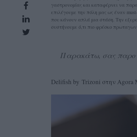
γαστρονομίας και καταφέρνει να παραμέ
UBSCRIPTIONS
επιλέγουμε την πόλη μας ως έναν must-
GLOW
που κάνουν απλά μια στάση. Την εξερε
IVING
συστήνουμε ό,τι πιο φρέσκο πρωταγωνι
0
ρόνια
Παρακάτω, σας παρου
NEW
ISSUE
Delifish by
Trizoni στην Agora
ροι
ρήσης
ολιτική
πορρήτου