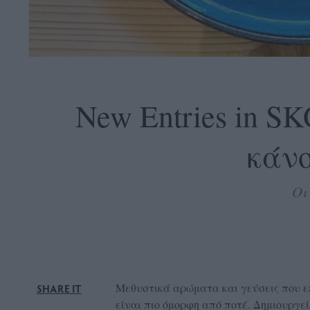
OLLOW
S
New Entries in S
κάνο
ABOUT
CONTACT
Οι
GLOW
NEWSLETTER
ΣΗΜΕΙΑ
ΔΙΑΝΟΜΗΣ
DVERTISE
Μεθυστικά αρώματα και γεύσεις που ε
SHARE IT
ITEMAP
είναι πιο όμορφη από ποτέ. Δημιουργεί