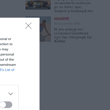
να ακούσετε ανάλογα
με το πόσες ώρες
διαρκεί η διαδρομή σας
MAGAZINE
06 Αυγούστου 2026
Η νέα εκδοχή του
ελληνικού resortwear
έχει την υπογραφή της
sonal or
Kióhne
ection to
ou may
 personal
out of the
 downstream
B’s List of