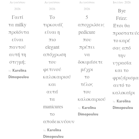
Αυγούστου
Αυγούστου
Αυγούστου
Ιουλίου 2026
2026
2026
2026
Bye
Γαιτί
Το
5
Frizz:
τα milky
τιρκουάζ
αποχρώσεις
Έτσι θα
προϊόντα
είναι η
pedicure
προστατεύ
είναι
πιο
που
το καρέ
παντού
elegant
πρέπει
σας από
αυτή τη
απόχρωση
να
την
στιγμή;
του
δοκιμάσετε
υγρασία
φετινού
μέχρι
και το
Karolina
by
καλοκαιριού
το
Dimopoulou
φριζάρισμα
και
τέλος
αυτό το
αυτά
του
καλοκαίρι
τα
καλοκαιριού
Karolina
by
manicures
Karolina
Dimopoulou
by
το
Dimopoulou
αποδεικνύουν
Karolina
by
Dimopoulou