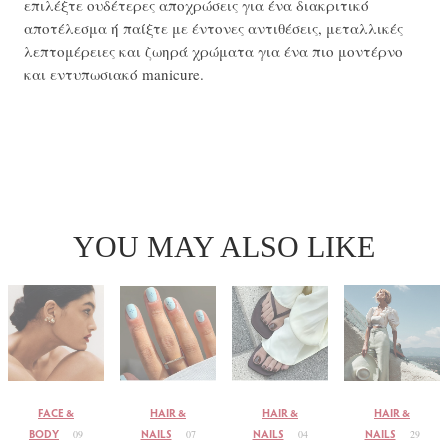
επιλέξτε ουδέτερες αποχρώσεις για ένα διακριτικό
αποτέλεσμα ή παίξτε με έντονες αντιθέσεις, μεταλλικές
λεπτομέρειες και ζωηρά χρώματα για ένα πιο μοντέρνο
και εντυπωσιακό manicure.
YOU MAY ALSO LIKE
FACE &
HAIR &
HAIR &
HAIR &
BODY
NAILS
NAILS
NAILS
09
07
04
29