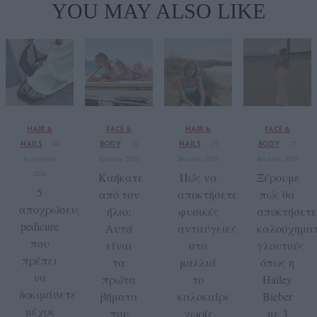
YOU MAY ALSO LIKE
HAIR &
FACE &
HAIR &
FACE &
NAILS
BODY
NAILS
BODY
04
28
23
27
Αυγούστου
Ιουλίου 2026
Ιουλίου 2026
Ιουλίου 2026
2026
Καήκατε
Πώς να
Ξέρουμε
5
από τον
αποκτήσετε
πώς θα
αποχρώσεις
ήλιο;
φυσικές
αποκτήσετε
pedicure
Αυτά
ανταύγειες
καλοσχηματ
που
είναι
στα
γλουτούς
πρέπει
τα
μαλλιά
όπως η
να
πρώτα
το
Hailey
δοκιμάσετε
βήματα
καλοκαίρι
Bieber
μέχρι
που
χωρίς
με 3