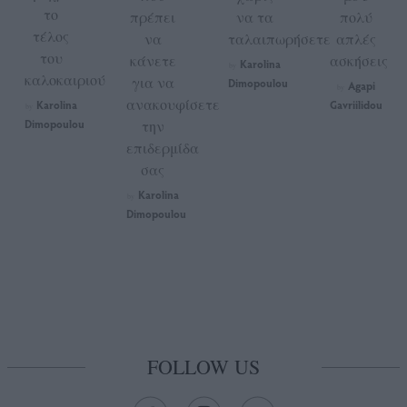
το
πρέπει
να τα
πολύ
τέλος
να
ταλαιπωρήσετε
απλές
του
κάνετε
ασκήσεις
Karolina
by
καλοκαιριού
για να
Dimopoulou
Agapi
by
ανακουφίσετε
Karolina
Gavriilidou
by
Dimopoulou
την
επιδερμίδα
σας
Karolina
by
Dimopoulou
FOLLOW US