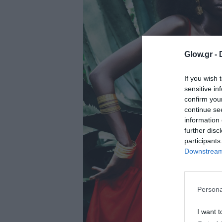
ολιτική
ookies
αυτότητα
Glow.gr -
If you wish 
sensitive in
confirm you
continue se
information 
further disc
participants
Downstream 
Persona
I want t