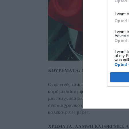
Opted 
I want t
Opted 
I want 
Advertis
Opted 
I want t
of my P
was col
Opted 
ΚΟΥΡΕΜΑΤΑ: ΣΥΓΧΡΟΝΑ ΚΑΙ ΚΟ
Οι φετινές τάσεις φέρνουν κομψές πρ
καρέ μεσαίου μήκους. Οι φράντζες με 
μια παιχνιδιάρικη αύρα στην εμφάνισή
ένα διαχρονικό και γοητευτικό look που
καλοκαιρινές μέρες.
ΧΡΩΜΑΤΑ: ΛΑΜΨΗ ΚΑΙ ΘΕΡΜΕΣ 