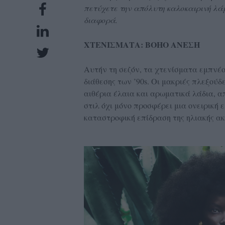
πετύχετε την απόλυτη καλοκαιρινή λα
UBSCRIPTIONS
διαφορά.
GLOW
IVING
ΧΤΕΝΙΣΜΑΤΑ: BOHO ΑΝΕΣΗ
0
Αυτήν τη σεζόν, τα χτενίσματα εμπνέο
ρόνια
διάθεσης των ’90s. Οι μακριές πλεξούδ
αιθέρια έλαια και αρωματικά λάδια, α
στιλ όχι μόνο προσφέρει μια ονειρική
NEW
καταστροφική επίδραση της ηλιακής ακ
ISSUE
ροι
ρήσης
ολιτική
πορρήτου