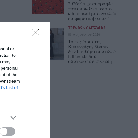
2026: Οι φωτογραφίες
που αποκάλυψαν τον
κόσμο από μια εντελώς
διαφορετική οπτική
TRENDS & CATWALKS
08 Αυγούστου 2026
Τα κορίτσια της
Κοπεγχάγης δίνουν
sonal or
ξανά μαθήματα στιλ: 5
ection to
fall trends που
αποτελούν έμπνευση
ou may
 personal
out of the
 downstream
B’s List of