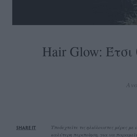
OLLOW
S
Hair Glow: Έτσι
ABOUT
CONTACT
Ανα
GLOW
NEWSLETTER
ΣΗΜΕΙΑ
ΔΙΑΝΟΜΗΣ
DVERTISE
Υποδεχτείτε τις ηλιόλουστες μέρες με
SHARE IT
ITEMAP
καλύτερη περιποίηση, για να παραμείνο