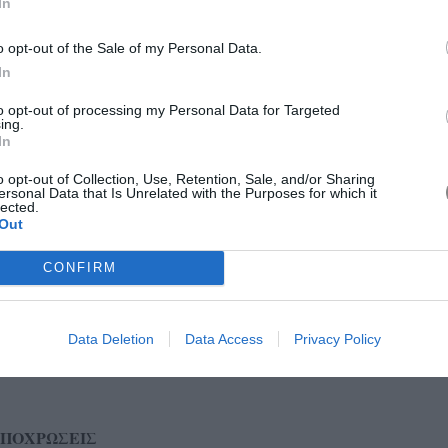
In
o opt-out of the Sale of my Personal Data.
In
to opt-out of processing my Personal Data for Targeted
ing.
In
o opt-out of Collection, Use, Retention, Sale, and/or Sharing
ersonal Data that Is Unrelated with the Purposes for which it
lected.
Out
ΜΨΑ
CONFIRM
οτάσεις στα κουρέματα, με έμφαση στις φράντζες και τα
μικρές, μυτερές αφέλειες γύρω από το πρόσωπο προσθέτουν
 σας, ενώ τα midi καρέ με στρογγυλεμένες άκρες χαρίζουν
Data Deletion
Data Access
Privacy Policy
 είναι εύκολο στη συντήρηση και ιδανικό για τις ζεστές
ΑΠΟΧΡΩΣΕΙΣ