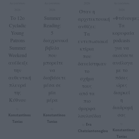
Αυγούστου
Αυγούστου
2026
Αυγούστου
2026
2026
2026
Όταν η
Το 12ο
Summer
«Φτάνουμε;
αρχιτεκτονική
Cycladic
Reading:
Τα
ανθίζει:
Young
5
κορυφαία
Τα
Patrons
διαχρονικά
podcasts
εντυπωσιακά
Summer
βιβλία
για να
κτίρια
Weekend
που
ακούσετε
που
ανέδειξε
μπορείτε
ανάλογα
δανείστηκαν
την
να
με το
το
αυθεντική
διαβάσετε
πόσες
σχήμα
πλευρά
μέσα σε
ώρες
τους
της
μία
διαρκεί
από τα
Κύθνου
μέρα
η
πιο
διαδρομή
όμορφα
by
by
σας
Konstantinos
Konstantinos
λουλούδια
Tanias
Tanias
Eva
by
by
Konstantinos
Chatziantonoglou
Tanias