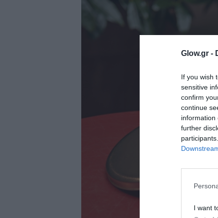
ολιτική
ookies
αυτότητα
Glow.gr -
If you wish 
sensitive in
confirm you
continue se
information 
further disc
participants
Downstream 
Persona
I want t