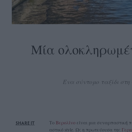
OLLOW
S
Μία ολοκληρωμέν
ABOUT
CONTACT
Ένα σύντομο ταξίδι στη
GLOW
NEWSLETTER
ΣΗΜΕΙΑ
ΔΙΑΝΟΜΗΣ
DVERTISE
Το
Βερολίνο
είναι μια συναρπαστική π
SHARE IT
ITEMAP
αστικό style. Ως η πρωτεύουσα της
Γερμ