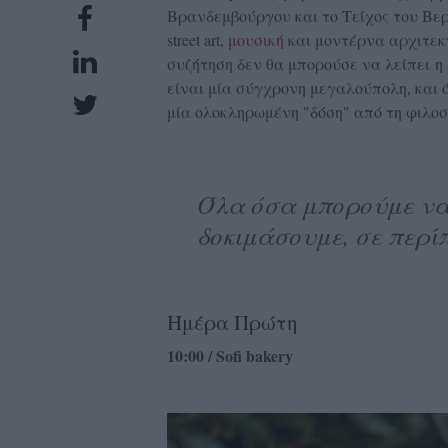
Βρανδεμβούργου και το Τείχος του Βερ
UBSCRIPTIONS
street art,
μουσική
και μοντέρνα αρχιτεκτ
GLOW
συζήτηση δεν θα μπορούσε να λείπει η
IVING
είναι μία σύγχρονη μεγαλούπολη, και 
0
μία ολοκληρωμένη "δόση" από τη φιλοσ
ρόνια
Όλα όσα μπορούμε να 
NEW
δοκιμάσουμε, σε περί
ISSUE
Ημέρα Πρώτη
10:00 / Sofi bakery
ροι
ρήσης
ολιτική
πορρήτου