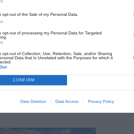
In
o opt-out of the Sale of my Personal Data.
In
to opt-out of processing my Personal Data for Targeted
ing.
In
o opt-out of Collection, Use, Retention, Sale, and/or Sharing
ersonal Data that Is Unrelated with the Purposes for which it
που έχει κερδίσει την προσοχή τόσο των ντόπιων όσο και
lected.
τη συνοικία Mitte, σε μια ήσυχη αυλή που προσθέτει στη
Out
ακά, χειροποίητα αρτοποιήματα φτιαγμένα με φυσικό
CONFIRM
τας στη βιωσιμότητα και στις παραδοσιακές τεχνικές.
Data Deletion
Data Access
Privacy Policy