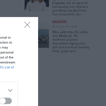
Coppola για το φετινό
καλοκαίρι και αξίζουν
μια θέση στη βαλίτσα
των διακοπών σας
MAGAZINE
07 Αυγούστου 2026
Μια ωδή στην Ελλάδα
του Monocle: Το
sonal or
διεθνούς κύρους
ection to
περιοδικό αφιερώνει
μία συλλεκτική έκδοση
ou may
στην χώρα μας
 personal
out of the
 downstream
B’s List of