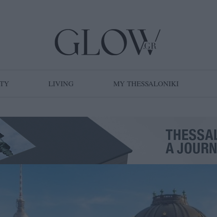
TY
LIVING
MY THESSALONIKI