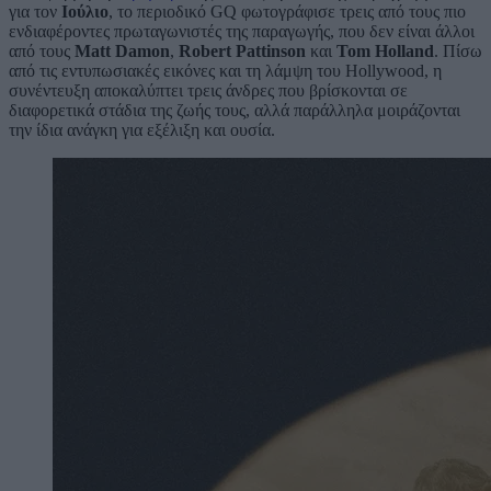
για τον
Ιούλιο
, το περιοδικό GQ φωτογράφισε τρεις από τους πιο
ενδιαφέροντες πρωταγωνιστές της παραγωγής, που δεν είναι άλλοι
από τους
Matt Damon
,
Robert Pattinson
και
Tom Holland
. Πίσω
από τις εντυπωσιακές εικόνες και τη λάμψη του Hollywood, η
συνέντευξη αποκαλύπτει τρεις άνδρες που βρίσκονται σε
διαφορετικά στάδια της ζωής τους, αλλά παράλληλα μοιράζονται
την ίδια ανάγκη για εξέλιξη και ουσία.