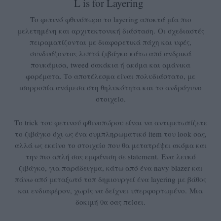
L is for Layering
Το φετινό φθινόπωρο το layering αποκτά μία πιο
μελετημένη και αρχιτεκτονική διάσταση. Οι σχεδιαστές
πειραματίζονται με διαφορετικά πάχη και υφές,
συνδυάζοντας λεπτά ζιβάγκο κάτω από ανδρικά
πουκάμισα, tweed σακάκια ή ακόμα και αμάνικα
φορέματα. Το αποτέλεσμα είναι πολυδιάστατο, με
ισορροπία ανάμεσα στη θηλυκότητα και το ανδρόγυνο
στοιχείο.
Το trick του φετινού φθινοπώρου είναι να αντιμετωπίζετε
το ζιβάγκο όχι ως ένα συμπληρωματικό item του look σας,
αλλά ως εκείνο το στοιχείο που θα μετατρέψει ακόμα και
την πιο απλή σας εμφάνιση σε statement. Ενα λευκό
ζιβάγκο, για παράδειγμα, κάτω από ένα navy blazer και
πάνω από μεταξωτό τοπ δημιουργεί ένα layering με βάθος
και ενδιαφέρον, χωρίς να δείχνει υπερφορτωμένο. Μια
δοκιμή θα σας πείσει.