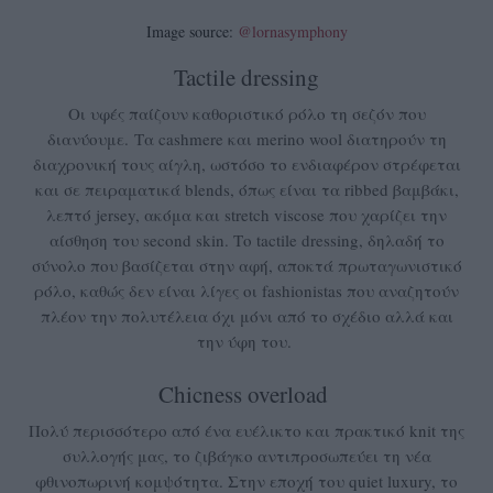
Image source:
@lornasymphony
Tactile dressing
Οι υφές παίζουν καθοριστικό ρόλο τη σεζόν που
διανύουμε. Τα cashmere και merino wool διατηρούν τη
διαχρονική τους αίγλη, ωστόσο το ενδιαφέρον στρέφεται
και σε πειραματικά blends, όπως είναι τα ribbed βαμβάκι,
λεπτό jersey, ακόμα και stretch viscose που χαρίζει την
αίσθηση του second skin. Το tactile dressing, δηλαδή το
σύνολο που βασίζεται στην αφή, αποκτά πρωταγωνιστικό
ρόλο, καθώς δεν είναι λίγες οι fashionistas που αναζητούν
πλέον την πολυτέλεια όχι μόνι από το σχέδιο αλλά και
την ύφη του.
Chicness overload
Πολύ περισσότερο από ένα ευέλικτο και πρακτικό knit της
συλλογής μας, το ζιβάγκο αντιπροσωπεύει τη νέα
φθινοπωρινή κομψότητα. Στην εποχή του quiet luxury, το