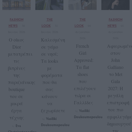
FASHION
THE
THE
FASHION
NEWS
LOOK
LOOK
NEWS
30
31
04
01
Ιουλίου 2026
Ιουλίου 2026
Αυγούστου
Αυγούστου
2026
2026
Ο οίκος
Καλεσμένη
French
Αφιερωμέν
Dior
σε γάμο
Girl
στον
μετατρέπει
σε νησί;
Approved:
John
τις
Τα looks
Τα flat
Galliano
βιτρίνες
με
shoes
το Met
της
φορέματα
που
Gala
παριζιάνικης
που θα
επιλέγουν
2027: Η
boutique
σας
τώρα οι
μεγάλη
του σε
κάνουν
Γαλλίδες
επιστροφή
μικρά
να
του πιο
έργα
ξεχωρίσετε
Vasiliki
by
αμφιλεγόμ
τέχνης
Doukoumopoulou
Vasiliki
by
δημιουργού
Doukoumopoulou
Eva
by
της
Chatziantonoglou