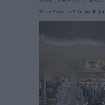
ευελιξία για εσένα και την mini εκδοχή
Thom Browne x Saks installatio