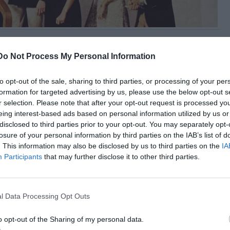
Do Not Process My Personal Information
πάλι στις οθόνες μας. Η άνοδος του διάσημου ιταλικού οίκου
ν Kering, και το έπος της οικογένειας Gucci θα
to opt-out of the sale, sharing to third parties, or processing of your per
άς που θα παραχθεί από την ιταλική θυγατρική του
formation for targeted advertising by us, please use the below opt-out s
η ρωμαϊκή ανεξάρτητη εταιρεία παραγωγής Alcor Film, την
r selection. Please note that after your opt-out request is processed y
ucci, ο δισέγγονος του ιδρυτή Guccio Gucci.
eing interest-based ads based on personal information utilized by us or
disclosed to third parties prior to your opt-out. You may separately opt-
losure of your personal information by third parties on the IAB’s list of
ήλθε στην παγκόσμια ποπ κουλτούρα με την ταινία του
. This information may also be disclosed by us to third parties on the
IA
 άλλη μια μορφή - αυτή τη φορά στην τηλεόραση και με την
Participants
that may further disclose it to other third parties.
ετέχει στην ομάδα παραγωγής.
ς και τηλεοπτικός όμιλος που βρίσκεται πίσω από το
l Data Processing Opt Outs
 σειρά για τον κόσμο της μόδας "Becoming Karl Lagerfeld",
orgio Gucci, ο οποίος εκπροσωπεί την οικογένεια. Η σειρά
o opt-out of the Sharing of my personal data.
ιρείας με τον ιδρυτή Guccio Gucci και θα εμβαθύνει στις