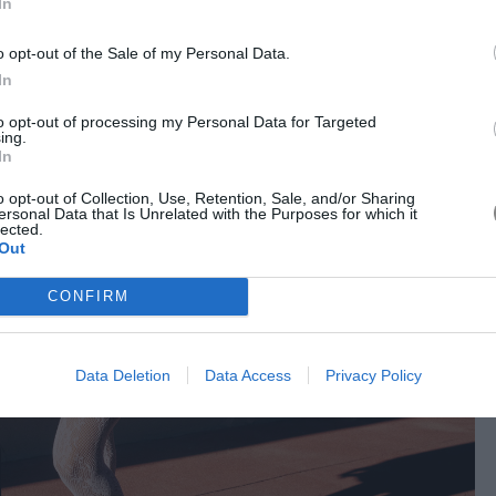
In
 δυναστεία της οικογένειας μόδας και οδήγησαν στην
o opt-out of the Sale of my Personal Data.
In
tion
to opt-out of processing my Personal Data for Targeted
ing.
In
o opt-out of Collection, Use, Retention, Sale, and/or Sharing
ersonal Data that Is Unrelated with the Purposes for which it
lected.
Out
CONFIRM
Data Deletion
Data Access
Privacy Policy