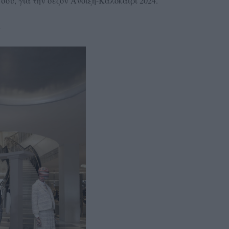
 σου, για την σεζόν Άνοιξη-Καλοκαίρι 2024.
n