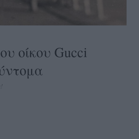
του οίκου Gucci
σύντομα
!