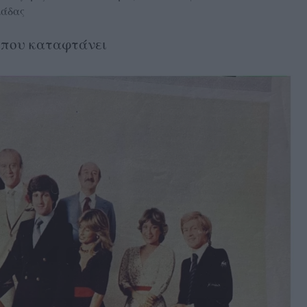
μάδας
i που καταφτάνει