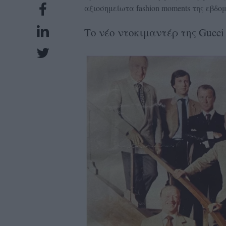
αξιοσημείωτα fashion moments της εβδο
UBSCRIPTIONS
GLOW
Το νέο ντοκιμαντέρ της Gucc
IVING
0
ρόνια
NEW
ISSUE
ροι
ρήσης
ολιτική
πορρήτου