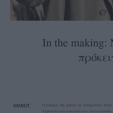
OLLOW
S
In the making:
πρόκει
ABOUT
CONTACT
GLOW
NEWSLETTER
ΣΗΜΕΙΑ
ΔΙΑΝΟΜΗΣ
DVERTISE
O κόσμος της
μόδας
δε σταματάει ποτέ 
SHARE IT
ITEMAP
προϊόντα και καινούργιες συνεργασίες 