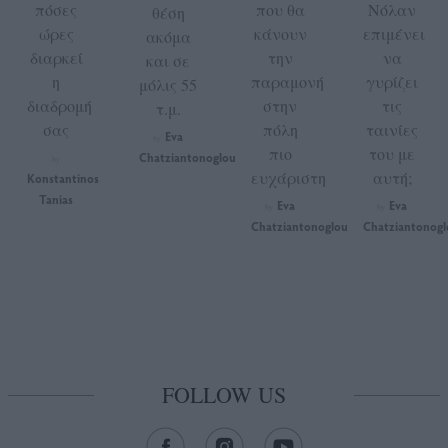
πόσες
που θα
Νόλαν
θέση
ώρες
κάνουν
επιμένει
ακόμα
διαρκεί
την
να
και σε
η
παραμονή
γυρίζει
μόλις 55
διαδρομή
στην
τις
τ.μ.
σας
πόλη
ταινίες
Eva
by
πιο
του με
Chatziantonoglou
by
ευχάριστη
αυτή;
Konstantinos
Tanias
Eva
Eva
by
by
Chatziantonoglou
Chatziantonogl
FOLLOW US