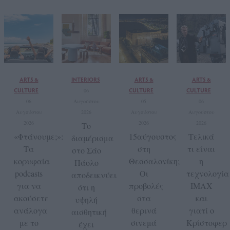
ARTS &
INTERIORS
ARTS &
ARTS &
CULTURE
CULTURE
CULTURE
06
06
Αυγούστου
05
06
Αυγούστου
2026
Αυγούστου
Αυγούστου
2026
2026
2026
Το
«Φτάνουμε;»:
15αύγουστος
Τελικά
διαμέρισμα
Τα
στη
τι είναι
στο Σάο
κορυφαία
Θεσσαλονίκη;
η
Πάολο
podcasts
Οι
τεχνολογία
αποδεικνύει
για να
προβολές
IMAX
ότι η
ακούσετε
στα
και
υψηλή
ανάλογα
θερινά
γιατί ο
αισθητική
με το
σινεμά
Κρίστοφερ
έχει