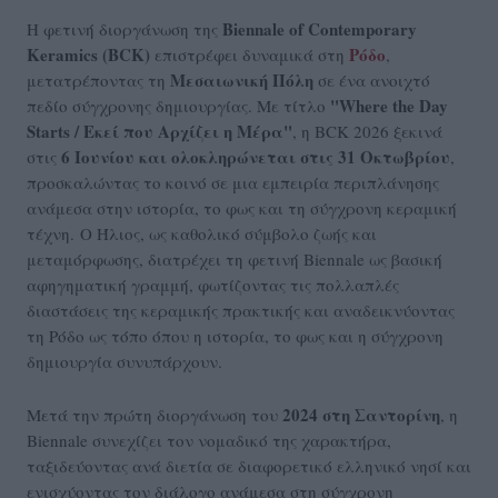
Biennale of Contemporary
Η φετινή διοργάνωση της
Keramics (BCK)
Ρόδο
επιστρέφει δυναμικά στη
,
Μεσαιωνική Πόλη
μετατρέποντας τη
σε ένα ανοιχτό
"Where the Day
πεδίο σύγχρονης δημιουργίας. Με τίτλο
Starts / Εκεί που Αρχίζει η Μέρα"
, η BCK 2026 ξεκινά
6 Ιουνίου και ολοκληρώνεται στις 31 Οκτωβρίου
στις
,
προσκαλώντας το κοινό σε μια εμπειρία περιπλάνησης
ανάμεσα στην ιστορία, το φως και τη σύγχρονη κεραμική
τέχνη. Ο Ήλιος, ως καθολικό σύμβολο ζωής και
μεταμόρφωσης, διατρέχει τη φετινή Biennale ως βασική
αφηγηματική γραμμή, φωτίζοντας τις πολλαπλές
διαστάσεις της κεραμικής πρακτικής και αναδεικνύοντας
τη Ρόδο ως τόπο όπου η ιστορία, το φως και η σύγχρονη
δημιουργία συνυπάρχουν.
2024 στη Σαντορίνη
Μετά την πρώτη διοργάνωση του
, η
Biennale συνεχίζει τον νομαδικό της χαρακτήρα,
ταξιδεύοντας ανά διετία σε διαφορετικό ελληνικό νησί και
ενισχύοντας τον διάλογο ανάμεσα στη σύγχρονη