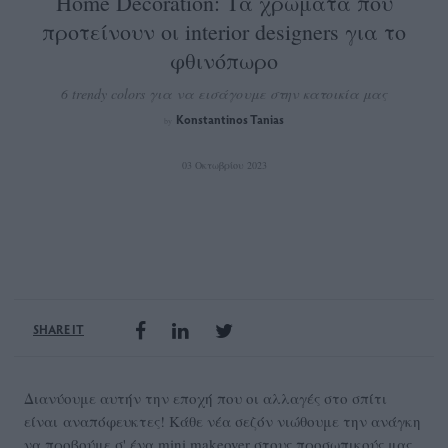
Home Decoration: Τα χρώματα που
προτείνουν οι interior designers για το
φθινόπωρο
6 trendy colors για να εισάγουμε στην κατοικία μας
Konstantinos Tanias
by
03 Οκτωβρίου 2023
SHARE IT
Διανύουμε αυτήν την εποχή που οι αλλαγές στο σπίτι
είναι αναπόφευκτες! Κάθε νέα σεζόν νιώθουμε την ανάγκη
να προβούμε σ' ένα mini makeover στους προσωπικούς μας