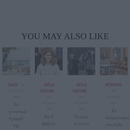
YOU MAY ALSO LIKE
TASTE
ARTS &
ARTS &
INTERIORS
08
CULTURE
CULTURE
Αυγούστου
06
2026
07
06
Αυγούστου
Αυγούστου
Αυγούστου
2026
Το
2026
2026
Το
γευστικό
Τα 9
Τελικά
διαμέρισμα
προφίλ
βιβλία
τι είναι
στο Σάο
της