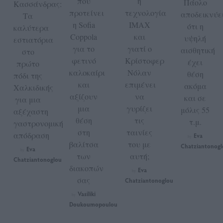
που
η
Πάολο
Κασσάνδρας:
προτείνει
τεχνολογία
αποδεικνύε
Τα
η Sofia
IMAX
ότι η
καλύτερα
Coppola
και
υψηλή
εστιατόρια
για το
γιατί ο
αισθητική
στο
φετινό
Κρίστοφερ
έχει
πρώτο
καλοκαίρι
Νόλαν
θέση
πόδι της
και
επιμένει
ακόμα
Χαλκιδικής
αξίζουν
να
και σε
για μια
μια
γυρίζει
μόλις 55
αξέχαστη
θέση
τις
τ.μ.
γαστρονομική
στη
ταινίες
απόδραση
Eva
by
βαλίτσα
του με
Chatziantonogl
Eva
by
των
αυτή;
Chatziantonoglou
διακοπών
Eva
by
σας
Chatziantonoglou
Vasiliki
by
Doukoumopoulou