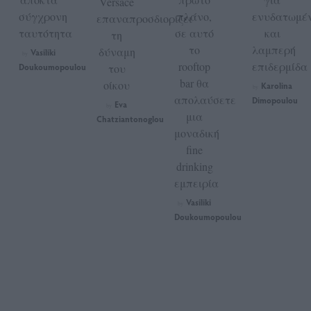
Versace
σύγχρονη
πλάνο,
ενυδατωμέ
επαναπροσδιορίζει
ταυτότητα
σε αυτό
και
τη
το
λαμπερή
δύναμη
Vasiliki
by
rooftop
επιδερμίδα
Doukoumopoulou
του
bar θα
οίκου
Karolina
by
απολαύσετε
Dimopoulou
Eva
by
μια
Chatziantonoglou
μοναδική
fine
drinking
εμπειρία
Vasiliki
by
Doukoumopoulou