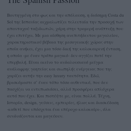
Βουτηγμένη στο φως και την απόλαυση, η διάσημη Costa du
Sol της Ισπανίας αιχμαλωτίζει τελευταία την προσοχή των
απανταχού ταξιδιωτών, χάρη στην τρομερή ανάπτυξη που
έχει επιτύχει. Με μια αίσθηση ανεπιτήδευτου μεγαλείου,
χαρακτηριστικού βέβαια της μεσογειακής χώρας στην
οποία ανήκει, έχει μια τόσο δική της καλοκαιρινή ένταση,
η οποία -με έναν τρόπο μαγικό- δεν αγγίζει ποτέ την
υπερβολή. Είναι εκείνο το ανδαλουσιανό μείγμα
ανάλαφρης γοητείας και σιωπηλής ενέργειας που της
χαρίζει αυτήν την easy luxury ταυτότητα. Εδώ,
βρισκόμαστε σ’ έναν τόπο τόσο αυθεντικό, που δεν
πασχίζει να εντυπωσιάσει, αλλά προσφέρει απλόχερα
αυτά που έχει. Και πιστέψτε με, είναι πολλά. Τέχνη,
Ιστορία, design, γεύσεις, εμπειρίες, ήλιος και διασκέδαση
-καθετί που υπόσχεται ένα υπέροχο καλοκαίρι-, όλα
συνδυάζονται και μαγεύουν.