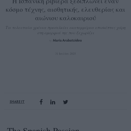
Η Ισπανική ριβιέρα ξεδιπλώνει έναν
κόσμο τέχνης, αισθητικής, ελευθερίας και
αιώνιου καλοκαιριού
Τα τελευταία χρόνια προσελκύει εκατομμύρια επισκέπτες χάρη
στη ομορφιά της που ξεχωρίζει
Maria Arabatzidou
by
31 Ιουλίου 2025
SHARE IT
The Spanish Passion