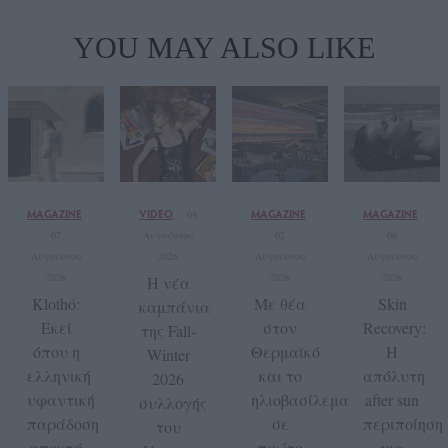
YOU MAY ALSO LIKE
MAGAZINE
VIDEO
MAGAZINE
MAGAZINE
04
07
Αυγούστου
02
06
Αυγούστου
2026
Αυγούστου
Αυγούστου
2026
2026
2026
Η νέα
Klothó:
Με θέα
Skin
καμπάνια
Εκεί
στον
Recovery:
της Fall-
όπου η
Θερμαϊκό
Η
Winter
ελληνική
και το
απόλυτη
2026
υφαντική
ηλιοβασίλεμα
after sun
συλλογής
παράδοση
σε
περιποίηση
του
αποκτά
πρώτο
για