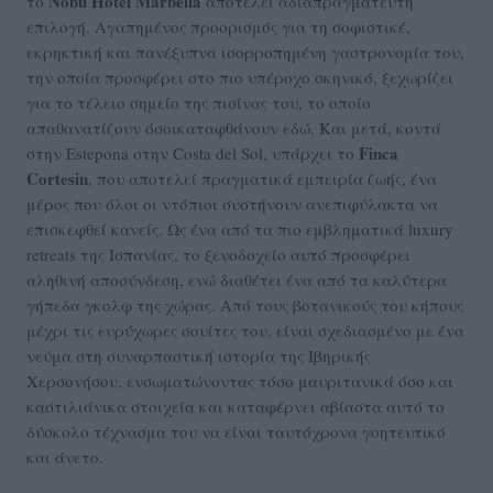
Nobu Hotel Marbella
το
αποτελεί αδιαπραγμάτευτη
επιλογή. Αγαπημένος προορισμός για τη σοφιστικέ,
εκρηκτική και πανέξυπνα ισορροπημένη γαστρονομία του,
την οποία προσφέρει στο πιο υπέροχο σκηνικό, ξεχωρίζει
για το τέλειο σημείο της πισίνας του, το οποίο
απαθανατίζουν όσοικαταφθάνουν εδώ. Και μετά, κοντά
Finca
στην Estepona στην Costa del Sol, υπάρχει το
Cortesin
, που αποτελεί πραγματικά εμπειρία ζωής, ένα
μέρος που όλοι οι ντόπιοι συστήνουν ανεπιφύλακτα να
επισκεφθεί κανείς. Ως ένα από τα πιο εμβληματικά luxury
retreats της Ισπανίας, το ξενοδοχείο αυτό προσφέρει
αληθινή αποσύνδεση, ενώ διαθέτει ένα από τα καλύτερα
γήπεδα γκολφ της χώρας. Από τους βοτανικούς του κήπους
μέχρι τις ευρύχωρες σουίτες του, είναι σχεδιασμένο με ένα
νεύμα στη συναρπαστική ιστορία της Ιβηρικής
Χερσονήσου, ενσωματώνοντας τόσο μαυριτανικά όσο και
καστιλιάνικα στοιχεία και καταφέρνει αβίαστα αυτό το
δύσκολο τέχνασμα του να είναι ταυτόχρονα γοητευτικό
και άνετο.