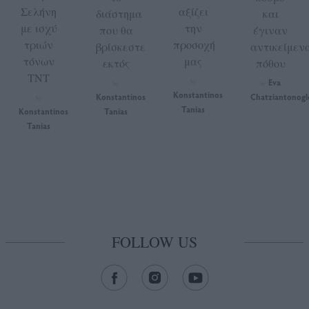
Σελήνη
αξίζει
διάστημα
και
με ισχύ
την
που θα
έγιναν
τριών
προσοχή
βρίσκεστε
αντικείμεν
τόνων
μας
εκτός
πόθου
TNT
Eva
by
by
by
Konstantinos
Konstantinos
Chatziantonogl
by
Tanias
Konstantinos
Tanias
Tanias
FOLLOW US