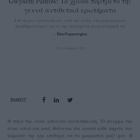
Gwyneth Paltrow: Το χρυσό πορτρέτο της
γεννά αντιθετικά ερωτήματα
Από τη μια έμπνευση και από την άλλη, εποικοδομητικούς
προβληματισμούς μετά την πρόσφατη φωτογράφησή της
Eleni Papastergiou
by
29 Σεπτεμβρίου 2022
SHARE IT
Η πόζα της είναι απόλυτα ανεπιτήδευτη. Το βλέμμα της
είναι απλό και cool. Φαίνεται ότι αγαπά κάθε σημείο του
σώματός της και επιθυμεί να το μοιραστεί μαζί μας. Η