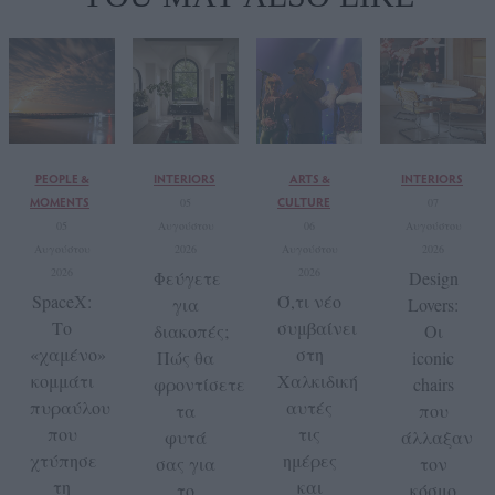
PEOPLE &
INTERIORS
ARTS &
INTERIORS
MOMENTS
CULTURE
05
07
05
Αυγούστου
06
Αυγούστου
Αυγούστου
2026
Αυγούστου
2026
2026
2026
Φεύγετε
Design
SpaceX:
Ό,τι νέο
για
Lovers:
Το
συμβαίνει
διακοπές;
Οι
«χαμένο»
στη
Πώς θα
iconic
κομμάτι
Χαλκιδική
φροντίσετε
chairs
πυραύλου
αυτές
τα
που
που
τις
φυτά
άλλαξαν
χτύπησε
ημέρες
σας για
τον
τη
και
το
κόσμο