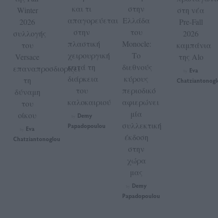
και τι
στην
Winter
στη νέα
απαγορεύεται
Ελλάδα
2026
Pre-Fall
στην
του
συλλογής
2026
πλαστική
Monocle:
του
καμπάνια
χειρουργική
Το
Versace
της Alo
κατά τη
διεθνούς
επαναπροσδιορίζει
Eva
by
διάρκεια
κύρους
τη
Chatziantonogl
του
περιοδικό
δύναμη
καλοκαιριού
αφιερώνει
του
μία
οίκου
Demy
by
συλλεκτική
Papadopoulou
Eva
by
έκδοση
Chatziantonoglou
στην
χώρα
μας
Demy
by
Papadopoulou