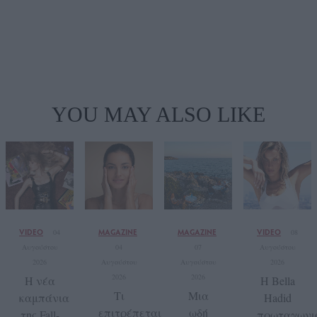
YOU MAY ALSO LIKE
VIDEO
MAGAZINE
MAGAZINE
VIDEO
04
08
Αυγούστου
04
07
Αυγούστου
2026
Αυγούστου
Αυγούστου
2026
2026
2026
Η νέα
Η Bella
Tι
Μια
καμπάνια
Hadid
επιτρέπεται
ωδή
της Fall-
πρωταγωνι