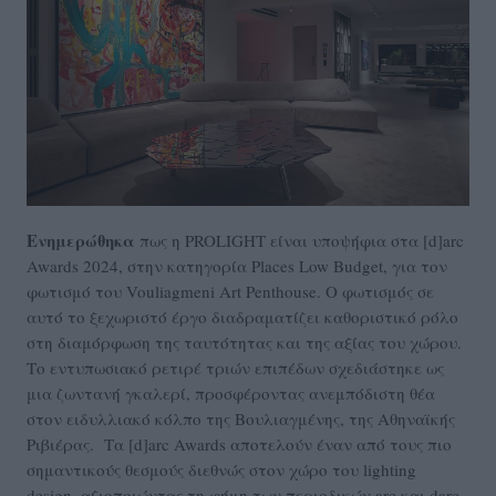
Ενημερώθηκα
πως η PROLIGHT είναι υποψήφια στα [d]arc
Awards 2024, στην κατηγορία Places Low Budget, για τον
φωτισμό του Vouliagmeni Art Penthouse. Ο φωτισμός σε
αυτό το ξεχωριστό έργο διαδραματίζει καθοριστικό ρόλο
στη διαμόρφωση της ταυτότητας και της αξίας του χώρου.
Το εντυπωσιακό ρετιρέ τριών επιπέδων σχεδιάστηκε ως
μια ζωντανή γκαλερί, προσφέροντας ανεμπόδιστη θέα
στον ειδυλλιακό κόλπο της Βουλιαγμένης, της Αθηναϊκής
Ριβιέρας. Τα [d]arc Awards αποτελούν έναν από τους πιο
σημαντικούς θεσμούς διεθνώς στον χώρο του lighting
design, αξιοποιώντας τη φήμη των περιοδικών arc και darc