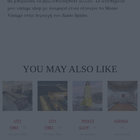
θα μπορούσα να βρω οπουδήποτε αλλού. Το αγαπημένο
μου vintage shop με διαφορά είναι σίγουρα το Momo
Vintage στην περιοχή του Santo Spirito.
YOU MAY ALSO LIKE
CITY
CITY
WHAT'S
AGENDA
VIBES
VIBES
GLOW
16
16
01
03
Ιουλίου 2026
Ιουλίου 2026
Αυγούστου
Αυγούστου