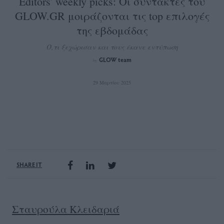
Editors' weekly picks: Οι συντάκτες του
GLOW.GR μοιράζονται τις top επιλογές
της εβδομάδας
Ό,τι ξεχώρισαν και τους έκανε εντύπωση
GLOW team
by
29 Μαρτίου 2025
SHARE IT
Σταυρούλα Κλειδαριά