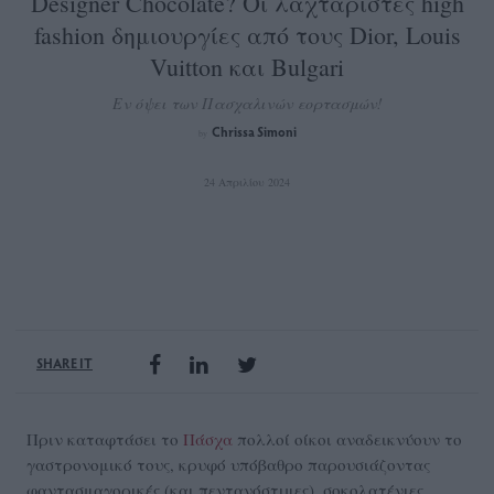
Designer Chocolate? Οι λαχταριστές high
fashion δημιουργίες από τους Dior, Louis
Vuitton και Bulgari
Εν όψει των Πασχαλινών εορτασμών!
Chrissa Simoni
by
24 Απριλίου 2024
SHARE IT
Πριν καταφτάσει το
Πάσχα
πολλοί οίκοι αναδεικνύουν το
γαστρονομικό τους, κρυφό υπόβαθρο παρουσιάζοντας
φαντασμαγορικές (και πεντανόστιμες), σοκολατένιες