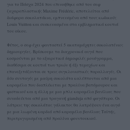
για το Πάσχα 2024 που επινοήθηκε από τον σεφ
ζαχαροπλαστικής Maxime Frédéric, αποτελείται από
διάφορα σοκολατάκια, εμπνευσμένα από τους κωδικούς
Louis Vuitton και συσκευασμένα στα εμβληματικά κουτιά
του οίκου.
Φέτος, ο σεφ έχει φανταστεί 5 ακαταμάχητες σοκολατένιες
δημιουργίες. Βρίσκουμε τα διαχρονικά αυγά που
κοσμούνται με το εξαιρετικά δημοφιλές μονόγραμμα,
διαθέσιμα σε κουτιά των τριών ή έξι τεμαχίων και
επανεξετάζονται σε τρεις συγκλονιστικές παραλλαγές. Οι
δύο συνταγές με μαύρη σοκολάτα καλύπτονται από μια
καραμέλα που διαπλέκεται με πραλίνα βατόμουρου και
φιστικιού και η άλλη με μια μπλε καραμέλα βανίλιας που
συνοδεύεται από μια τραγανή gianduja από φαγόπυρο. Οι
λάτρεις της σοκολάτας γάλακτος θα λατρέψουν ένα αυγό
με μια λιωμένη καρδιά από καραμέλα βανίλιας Ταϊτής,
περιτριγυρισμένη από πραλίνα φουντουκιού.