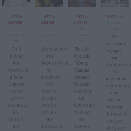
ARTS &
ARTS &
ARTS &
TASTE
08
CULTURE
CULTURE
CULTURE
Αυγούστου
07
05
06
2026
Αυγούστου
Αυγούστου
Αυγούστου
Το
2026
2026
2026
γευστικό
Τα 9
15αύγουστος
Το 12ο
προφίλ
βιβλία
στη
Cycladic
της
που
Θεσσαλονίκη;
Young
Κασσάνδρα
προτείνει
Οι
Patrons
Τα
η Sofia
προβολές
Summer
καλύτερα
Coppola
στα
Weekend
εστιατόρια
για το
θερινά
ανέδειξε
στο
φετινό
σινεμά
την
πρώτο
καλοκαίρι
που θα
αυθεντική
πόδι της
και
κάνουν
πλευρά
Χαλκιδικής
αξίζουν
την
της
για μια
μια
παραμονή
Κύθνου
αξέχαστη