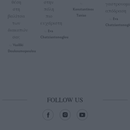
θέση
στην
γαστρονομι
by
στη
πόλη
Konstantinos
απόδραση
βαλίτσα
πιο
Tanias
Eva
by
των
ευχάριστη
Chatziantonogl
διακοπών
Eva
by
σας
Chatziantonoglou
Vasiliki
by
Doukoumopoulou
FOLLOW US